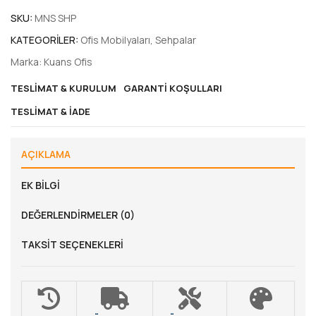
SKU:
MNS SHP
KATEGORILER:
Ofis Mobilyaları
,
Sehpalar
Marka:
Kuans Ofis
TESLIMAT & KURULUM
GARANTI KOŞULLARI
TESLIMAT & İADE
AÇIKLAMA
EK BILGI
DEĞERLENDIRMELER (0)
TAKSIT SEÇENEKLERI