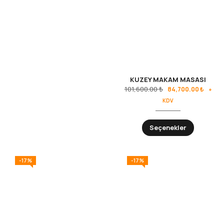
KUZEY MAKAM MASASI
101,600.00
₺
84,700.00
₺
+
KDV
Seçenekler
-17%
-17%