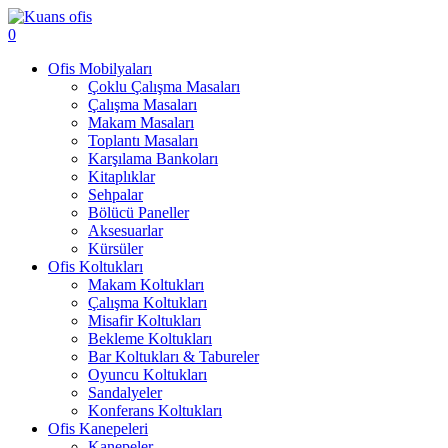
0
Ofis Mobilyaları
Çoklu Çalışma Masaları
Çalışma Masaları
Makam Masaları
Toplantı Masaları
Karşılama Bankoları
Kitaplıklar
Sehpalar
Bölücü Paneller
Aksesuarlar
Kürsüler
Ofis Koltukları
Makam Koltukları
Çalışma Koltukları
Misafir Koltukları
Bekleme Koltukları
Bar Koltukları & Tabureler
Oyuncu Koltukları
Sandalyeler
Konferans Koltukları
Ofis Kanepeleri
Kanepeler