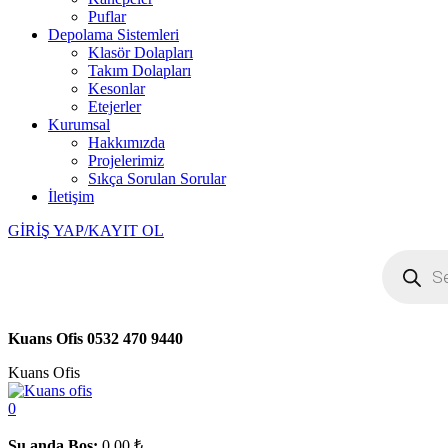
Puflar
Depolama Sistemleri
Klasör Dolapları
Takım Dolapları
Kesonlar
Etejerler
Kurumsal
Hakkımızda
Projelerimiz
Sıkça Sorulan Sorular
İletişim
GİRİŞ YAP/KAYIT OL
Products
search
Kuans Ofis
0532 470 9440
Kuans Ofis
0
Şu anda Boş:
0.00
₺