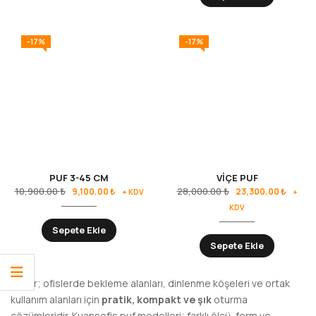
-17%
-17%
PUF 3-45 CM
VİÇE PUF
10,900.00
₺
28,000.00
₺
9,100.00
₺
23,300.00
₺
+ KDV
+
KDV
Sepete Ekle
Sepete Ekle
Puflar; ofislerde bekleme alanları, dinlenme köşeleri ve ortak
kullanım alanları için
pratik, kompakt ve şık
oturma
çözümleridir. Kuansofis puf modelleri; farklı ölçü, form ve