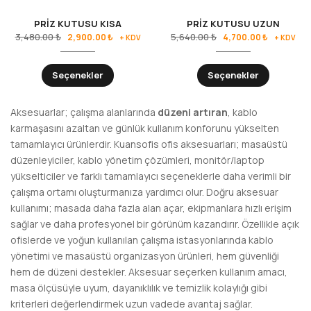
PRİZ KUTUSU KISA
PRİZ KUTUSU UZUN
3,480.00
₺
5,640.00
₺
2,900.00
₺
4,700.00
₺
+ KDV
+ KDV
Seçenekler
Seçenekler
Aksesuarlar; çalışma alanlarında
düzeni artıran
, kablo
karmaşasını azaltan ve günlük kullanım konforunu yükselten
tamamlayıcı ürünlerdir. Kuansofis ofis aksesuarları; masaüstü
düzenleyiciler, kablo yönetim çözümleri, monitör/laptop
yükselticiler ve farklı tamamlayıcı seçeneklerle daha verimli bir
çalışma ortamı oluşturmanıza yardımcı olur. Doğru aksesuar
kullanımı; masada daha fazla alan açar, ekipmanlara hızlı erişim
sağlar ve daha profesyonel bir görünüm kazandırır. Özellikle açık
ofislerde ve yoğun kullanılan çalışma istasyonlarında kablo
yönetimi ve masaüstü organizasyon ürünleri, hem güvenliği
hem de düzeni destekler. Aksesuar seçerken kullanım amacı,
masa ölçüsüyle uyum, dayanıklılık ve temizlik kolaylığı gibi
kriterleri değerlendirmek uzun vadede avantaj sağlar.