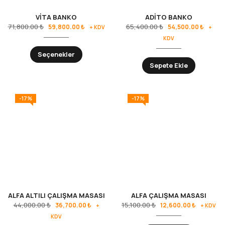
VİTA BANKO
ADİTO BANKO
71,800.00
₺
65,400.00
₺
59,800.00
₺
54,500.00
₺
+ KDV
+
KDV
Seçenekler
Sepete Ekle
-17%
-17%
ALFA ALTILI ÇALIŞMA MASASI
ALFA ÇALIŞMA MASASI
44,000.00
₺
15,100.00
₺
36,700.00
₺
12,600.00
₺
+
+ KDV
KDV