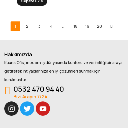
Sepete Ekle
1
2
3
4
…
18
19
20
Hakkımızda
Kuans Ofis, modern iş dünyasında konforu ve verimliliği bir araya
getirerek ihtiyaçlarınıza en iyi çözümleri sunmak için
kurulmuştur.
0532 470 94 40
Bizi Arayın 7/24