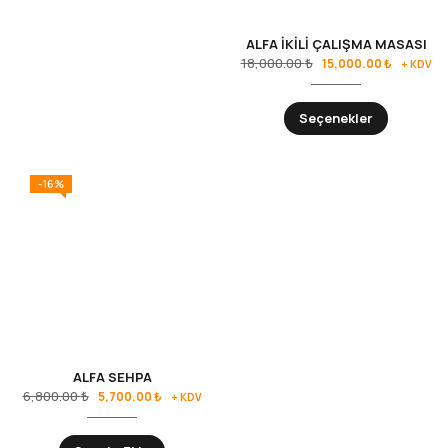
ALFA İKİLİ ÇALIŞMA MASASI
18,000.00
₺
15,000.00
₺
+ KDV
Seçenekler
-16%
ALFA SEHPA
6,800.00
₺
5,700.00
₺
+ KDV