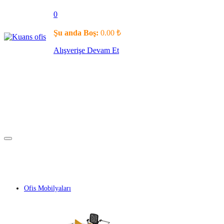
0
Şu anda Boş:
0.00
₺
Alışverişe Devam Et
Ofis Mobilyaları