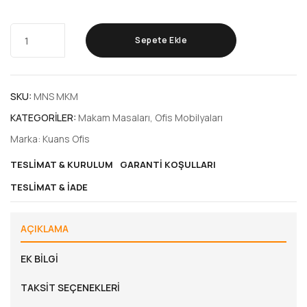
Sepete Ekle
SKU:
MNS MKM
KATEGORILER:
Makam Masaları
,
Ofis Mobilyaları
Marka:
Kuans Ofis
TESLIMAT & KURULUM
GARANTI KOŞULLARI
TESLIMAT & İADE
AÇIKLAMA
EK BILGI
TAKSIT SEÇENEKLERI