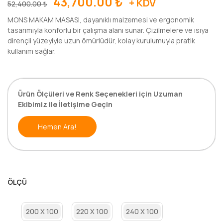
43,700.00
₺
+ KDV
52,400.00
₺
MONS MAKAM MASASI, dayanıklı malzemesi ve ergonomik
tasarımıyla konforlu bir çalışma alanı sunar. Çizilmelere ve ısıya
dirençli yüzeyiyle uzun ömürlüdür, kolay kurulumuyla pratik
kullanım sağlar.
Ürün Ölçüleri ve Renk Seçenekleri için Uzuman
Ekibimiz ile İletişime Geçin
Hemen Ara!
ÖLÇÜ
200 X 100
220 X 100
240 X 100