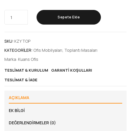
Sepete Ekle
SKU:
KZY TOP
KATEGORILER:
Ofis Mobilyaları
,
Toplantı Masaları
Marka:
Kuans Ofis
TESLIMAT & KURULUM
GARANTI KOŞULLARI
TESLIMAT & İADE
AÇIKLAMA
EK BILGI
DEĞERLENDIRMELER (0)