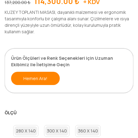
114,300.00
₺
+ KDV
137,200.00
₺
KUZEY TOPLANTI MASASI, dayanıklı malzemesi ve ergonomik
tasarımıyla konforlu bir çalışma alanı sunar. Çizilmelere ve ısıya
dirençli yüzeyiyle uzun ömürlüdür, kolay kurulumuyla pratik
kullanım sağlar.
Ürün Ölçüleri ve Renk Seçenekleri için Uzuman
Ekibimiz ile İletişime Geçin
Hemen Ara!
ÖLÇÜ
280 X 140
300 X 140
360 X 140