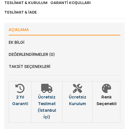
TESLIMAT & KURULUM
GARANTI KOŞULLARI
TESLIMAT & İADE
AÇIKLAMA
EK BILGI
DEĞERLENDIRMELER (0)
TAKSIT SEÇENEKLERI
2 Yıl
Ücretsiz
Ücretsiz
Renk
Garanti
Teslimat
Kurulum
Seçenekli
(İstanbul
İçi)