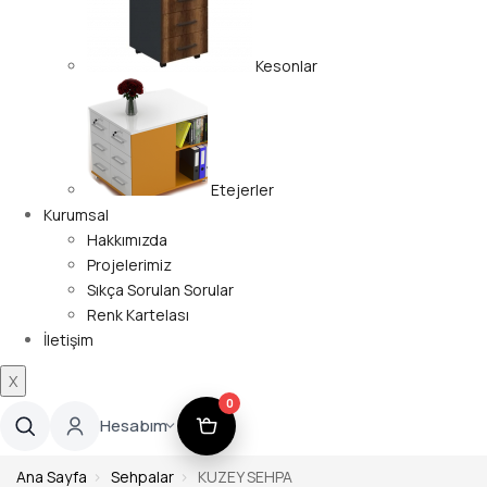
Kesonlar
Etejerler
Kurumsal
Hakkımızda
Projelerimiz
Sıkça Sorulan Sorular
Renk Kartelası
İletişim
X
0
Hesabım
Ana Sayfa
Sehpalar
KUZEY SEHPA