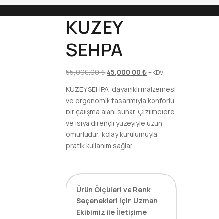
KUZEY
SEHPA
Yazı
Orijinal
Şu
55,000.00
₺
45,000.00
₺
+ KDV
fiyat:
andaki
KUZEY SEHPA, dayanıklı malzemesi
gezinmesi
55,000.00 ₺.
fiyat:
ve ergonomik tasarımıyla konforlu
45,000.00 ₺.
bir çalışma alanı sunar. Çizilmelere
ve ısıya dirençli yüzeyiyle uzun
ömürlüdür, kolay kurulumuyla
pratik kullanım sağlar.
Ürün Ölçüleri ve Renk
Seçenekleri için Uzman
Ekibimiz ile İletişime