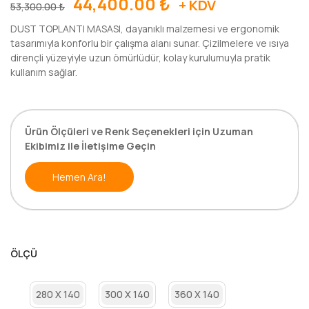
44,400.00
₺
+ KDV
53,300.00
₺
DUST TOPLANTI MASASI, dayanıklı malzemesi ve ergonomik
tasarımıyla konforlu bir çalışma alanı sunar. Çizilmelere ve ısıya
dirençli yüzeyiyle uzun ömürlüdür, kolay kurulumuyla pratik
kullanım sağlar.
Ürün Ölçüleri ve Renk Seçenekleri için Uzuman
Ekibimiz ile İletişime Geçin
Hemen Ara!
ÖLÇÜ
280 X 140
300 X 140
360 X 140