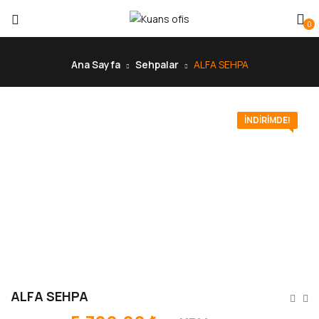
0
Ana Sayfa
Sehpalar
ALFA SEHPA
İNDIRIMDE!
ALFA SEHPA