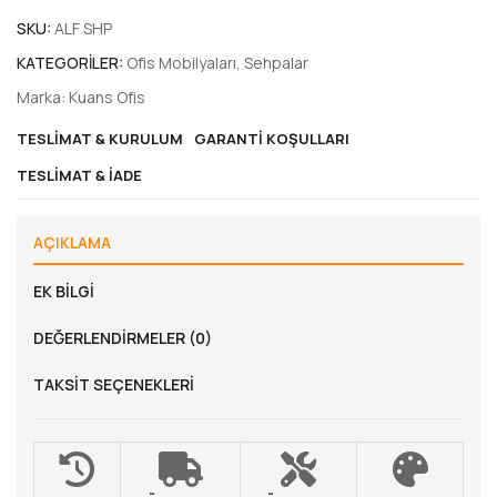
SKU:
ALF SHP
KATEGORILER:
Ofis Mobilyaları
,
Sehpalar
Marka:
Kuans Ofis
TESLIMAT & KURULUM
GARANTI KOŞULLARI
TESLIMAT & İADE
AÇIKLAMA
EK BILGI
DEĞERLENDIRMELER (0)
TAKSIT SEÇENEKLERI