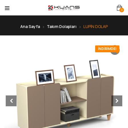
0
Ana Sayfa
Takım Dolapları
LUPİN DOLAP
İNDIRIMDE!