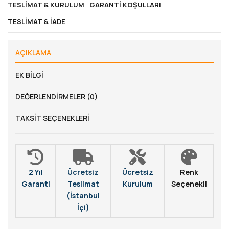
TESLIMAT & KURULUM
GARANTI KOŞULLARI
TESLIMAT & İADE
AÇIKLAMA
EK BILGI
DEĞERLENDIRMELER (0)
TAKSIT SEÇENEKLERI
2 Yıl
Ücretsiz
Ücretsiz
Renk
Garanti
Teslimat
Kurulum
Seçenekli
(İstanbul
İçi)