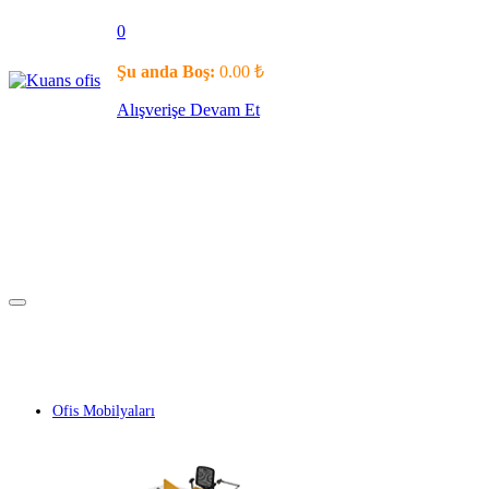
0
Şu anda Boş:
0.00
₺
Alışverişe Devam Et
Ofis Mobilyaları