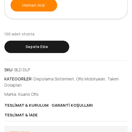
Hemen Ara!
100 adet stokta
Sepete Ekle
SKU:
BLD DLP
KATEGORILER:
Depolama Sistemleri
,
Ofis Mobilyaları
,
Takım
Dolapları
Marka:
Kuans Ofis
TESLIMAT & KURULUM
GARANTI KOŞULLARI
TESLIMAT & İADE