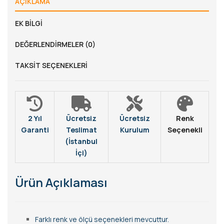
AÇIKLAMA
EK BILGI
DEĞERLENDIRMELER (0)
TAKSIT SEÇENEKLERI
2 Yıl
Ücretsiz
Ücretsiz
Renk
Garanti
Teslimat
Kurulum
Seçenekli
(İstanbul
İçi)
Ürün Açıklaması
Farklı renk ve ölçü seçenekleri mevcuttur.