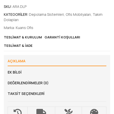
SKU:
ARA DLP
KATEGORILER:
Depolama Sistemleri
,
Ofis Mobilyaları
,
Takım
Dolapları
Marka:
Kuans Ofis
TESLIMAT & KURULUM
GARANTI KOŞULLARI
TESLIMAT & İADE
AÇIKLAMA
EK BILGI
DEĞERLENDIRMELER (0)
TAKSIT SEÇENEKLERI