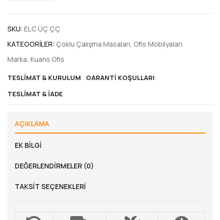
SKU:
ELC ÜÇ ÇÇ
KATEGORILER:
Çoklu Çalışma Masaları
,
Ofis Mobilyaları
Marka:
Kuans Ofis
TESLIMAT & KURULUM
GARANTI KOŞULLARI
TESLIMAT & İADE
AÇIKLAMA
EK BILGI
DEĞERLENDIRMELER (0)
TAKSIT SEÇENEKLERI