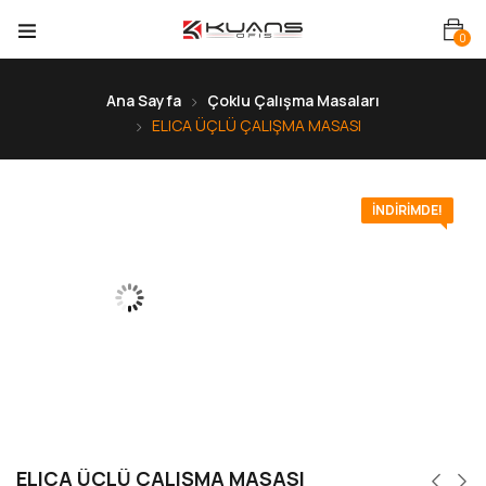
0
Ana Sayfa
Çoklu Çalışma Masaları
ELICA ÜÇLÜ ÇALIŞMA MASASI
İNDIRIMDE!
ELICA ÜÇLÜ ÇALIŞMA MASASI