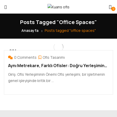
0
Posts Tagged "office Spaces"
Anasayfa
Posts tagged "office spaces"
OCA
13
0 Comments
Ofis Tasarımı
Aynı Metrekare, Farklı Ofisler: Doğru Yerleşimin
Gücü
Giriş: Ofis Yerleşiminin Önemi Ofis yerleşimi, bir işletmenin
genel işleyişinde kritik bir ...