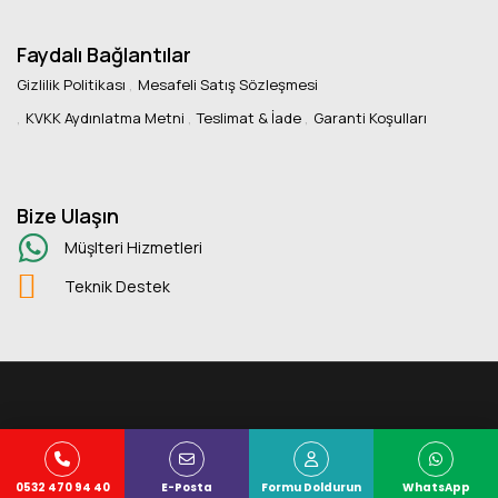
Faydalı Bağlantılar
Gizlilik Politikası
Mesafeli Satış Sözleşmesi
KVKK Aydınlatma Metni
Teslimat & İade
Garanti Koşulları
Bize Ulaşın
Müşlteri Hizmetleri
Teknik Destek
Copyright © 2025 Kuans Ofis
0532 470 94 40
E-Posta
Formu Doldurun
WhatsApp