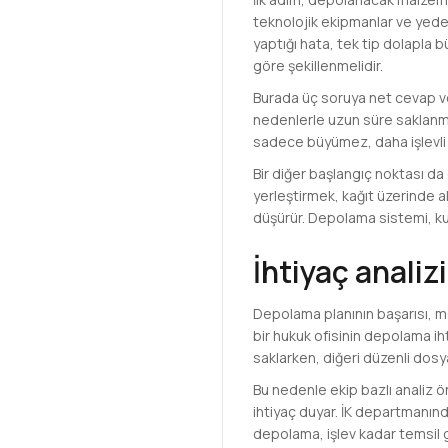
teknolojik ekipmanlar ve yede
yaptığı hata, tek tip dolapla 
göre şekillenmelidir.
Burada üç soruya net cevap ve
nedenlerle uzun süre saklanmal
sadece büyümez, daha işlevli h
Bir diğer başlangıç noktası da
yerleştirmek, kağıt üzerinde al
düşürür. Depolama sistemi, ku
İhtiyaç anali
Depolama planının başarısı, me
bir hukuk ofisinin depolama ih
saklarken, diğeri düzenli dosy
Bu nedenle ekip bazlı analiz ö
ihtiyaç duyar. İK departmanında
depolama, işlev kadar temsil 