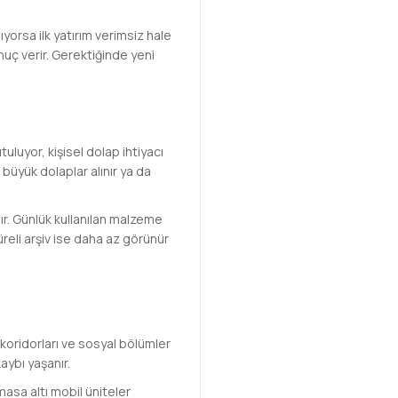
yorsa ilk yatırım verimsiz hale
nuç verir. Gerektiğinde yeni
uluyor, kişisel dolap ihtiyacı
büyük dolaplar alınır ya da
nır. Günlük kullanılan malzeme
üreli arşiv ise daha az görünür
koridorları ve sosyal bölümler
aybı yaşanır.
asa altı mobil üniteler