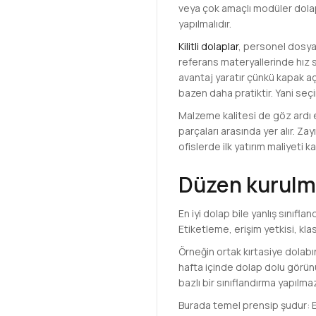
veya çok amaçlı modüler dolap 
yapılmalıdır.
Kilitli dolaplar
, personel dosyal
referans materyallerinde hız sa
avantaj yaratır çünkü kapak aç
bazen daha pratiktir. Yani seçim
Malzeme kalitesi de göz ardı e
parçaları arasında yer alır. Z
ofislerde ilk yatırım maliyeti 
Düzen kurulm
En iyi dolap bile yanlış sınıfl
Etiketleme, erişim yetkisi, kla
Örneğin ortak kırtasiye dolabı
hafta içinde dolap dolu görün
bazlı bir sınıflandırma yapılm
Burada temel prensip şudur: En