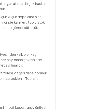
 olmayan alanlarda çok hacimli
lur.
 küçük küçük depolama alanı
m içinde kalırken, toplu stok
r hem de görsel bütünlük
lyesinden kalkıp birkaç
at her şeyi masa çevresinde
t ayrılmalıdır.
ve temsil değeri daha görünür
lması beklenir. Toplantı
emi, mobil keson, arşiv ünitesi