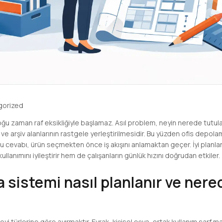
gorized
ğu zaman raf eksikliğiyle başlamaz. Asıl problem, neyin nerede tutul
e arşiv alanlarının rastgele yerleştirilmesidir. Bu yüzden ofis depol
u cevabı, ürün seçmekten önce iş akışını anlamaktan geçer. İyi planla
anımını iyileştirir hem de çalışanların günlük hızını doğrudan etkiler.
 sistemi nasıl planlanır ve ner
 türlerine göre ayırmaktır. Evrak, kişisel eşya, ortak kullanım sarf mal