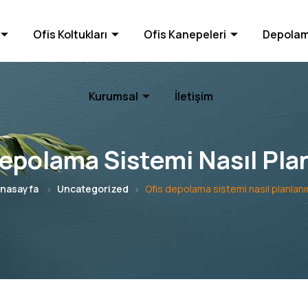
Ofis Koltukları
Ofis Kanepeleri
Depolam
Kurumsal
İletişim
epolama Sistemi Nasıl Pla
nasayfa
Uncategorized
Ofis depolama sistemi nasıl planlanı