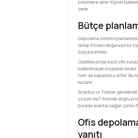
bölümlere alınır. Kişisel kulla
yarar.
Bütçe planlam
Depolama sistemi planlanırken
dolap ihtiyacı doğuruyorsa to
bütçeyi etkiler.
Özellikle proje bazlı ofis kur
kullanılmayan boşluklar bırak
hem de kapasiteyi artırır. Bu
kazanır.
İstanbul ve Türkiye genelinde o
çözüm mü? Aslında doğru projed
burada avantaj sağlar çünkü iht
Ofis depolama
yanıtı