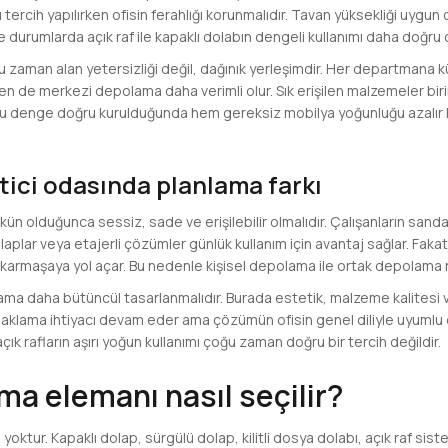
 tercih yapılırken ofisin ferahlığı korunmalıdır. Tavan yüksekliği uygun
le durumlarda açık raf ile kapaklı dolabın dengeli kullanımı daha doğru o
u zaman alan yetersizliği değil, dağınık yerleşimdir. Her departmana
n de merkezi depolama daha verimli olur. Sık erişilen malzemeler biri
ir. Bu denge doğru kurulduğunda hem gereksiz mobilya yoğunluğu azalı
etici odasında planlama farkı
 olduğunca sessiz, sade ve erişilebilir olmalıdır. Çalışanların sanda
aplar veya etajerli çözümler günlük kullanım için avantaj sağlar. Fak
karmaşaya yol açar. Bu nedenle kişisel depolama ile ortak depolama ne
ama daha bütüncül tasarlanmalıdır. Burada estetik, malzeme kalitesi 
saklama ihtiyacı devam eder ama çözümün ofisin genel diliyle uyumlu o
çık rafların aşırı yoğun kullanımı çoğu zaman doğru bir tercih değildir.
a elemanı nasıl seçilir?
 yoktur. Kapaklı dolap, sürgülü dolap, kilitli dosya dolabı, açık raf sist