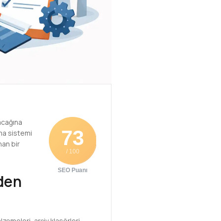
acağına
73
ama sistemi
nan bir
/ 100
SEO Puanı
eden
zemeleri, arşiv klasörleri,