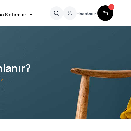
0
Hesabım
a Sistemleri
nlanır?
r?