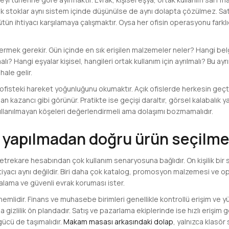
k stoklar aynı sistem içinde düşünülse de aynı dolapta çözülmez. Satı
bütün ihtiyacı karşılamaya çalışmaktır. Oysa her ofisin operasyonu fark
rmek gerekir. Gün içinde en sık erişilen malzemeler neler? Hangi be
ı? Hangi eşyalar kişisel, hangileri ortak kullanım için ayrılmalı? Bu ay
ale gelir.
 ofisteki hareket yoğunluğunu okumaktır. Açık ofislerde herkesin geçti
an kazancı gibi görünür. Pratikte ise geçişi daraltır, görsel kalabalık 
llanılmayan köşeleri değerlendirmeli ama dolaşımı bozmamalıdır.
zi yapılmadan doğru ürün seçilm
trekare hesabından çok kullanım senaryosuna bağlıdır. On kişilik bir sat
tiyacı aynı değildir. Biri daha çok katalog, promosyon malzemesi ve 
alama ve güvenli evrak koruması ister.
nemlidir. Finans ve muhasebe birimleri genellikle kontrollü erişim ve
 gizlilik ön plandadır. Satış ve pazarlama ekiplerinde ise hızlı erişim 
gücü de taşımalıdır.
Makam masası arkasındaki dolap
, yalnızca klasör 