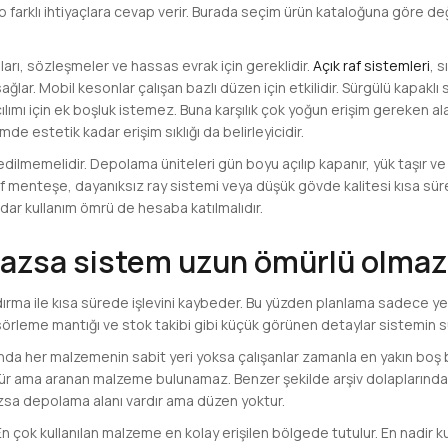
farklı ihtiyaçlara cevap verir. Burada seçim ürün kataloğuna göre değ
arı, sözleşmeler ve hassas evrak için gereklidir.
Açık raf sistemleri
, s
ğlar. Mobil kesonlar çalışan bazlı düzen için etkilidir. Sürgülü kapaklı
ılımı için ek boşluk istemez. Buna karşılık çok yoğun erişim gereken al
de estetik kadar erişim sıklığı da belirleyicidir.
dilmemelidir. Depolama üniteleri gün boyu açılıp kapanır, yük taşır ve 
ayıf menteşe, dayanıksız ray sistemi veya düşük gövde kalitesi kısa sür
kadar kullanım ömrü de hesaba katılmalıdır.
azsa sistem uzun ömürlü olmaz
andırma ile kısa sürede işlevini kaybeder. Bu yüzden planlama sadece ye
sörleme mantığı ve stok takibi gibi küçük görünen detaylar sistemin sürd
nda her malzemenin sabit yeri yoksa çalışanlar zamanla en yakın boş b
ür ama aranan malzeme bulunamaz. Benzer şekilde arşiv dolaplarında
azsa depolama alanı vardır ama düzen yoktur.
 çok kullanılan malzeme en kolay erişilen bölgede tutulur. En nadir kul