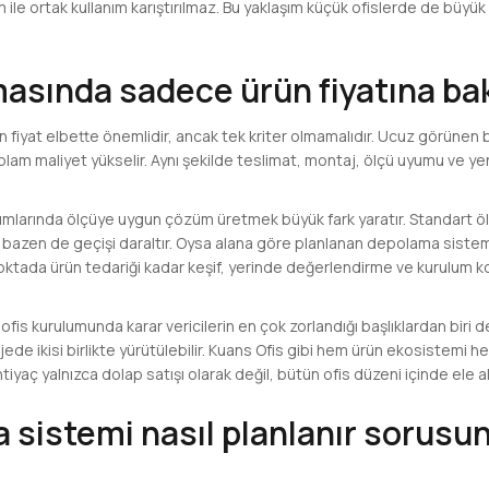
nım ile ortak kullanım karıştırılmaz. Bu yaklaşım küçük ofislerde de büyü
asında sadece ürün fiyatına ba
 fiyat elbette önemlidir, ancak tek kriter olmamalıdır. Ucuz görünen 
plam maliyet yükselir. Aynı şekilde teslimat, montaj, ölçü uyumu ve y
ulumlarında ölçüye uygun çözüm üretmek büyük fark yaratır. Standart ö
ır, bazen de geçişi daraltır. Oysa alana göre planlanan depolama sist
 noktada ürün tedariği kadar keşif, yerinde değerlendirme ve kurulu
fis kurulumunda karar vericilerin en çok zorlandığı başlıklardan biri de
e ikisi birlikte yürütülebilir. Kuans Ofis gibi hem ürün ekosistemi 
iyaç yalnızca dolap satışı olarak değil, bütün ofis düzeni içinde ele alı
 sistemi nasıl planlanır sorusu