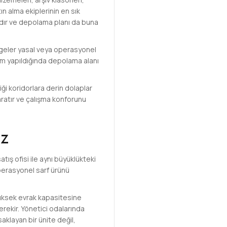
n alma ekiplerinin en sık
lıdır ve depolama planı da buna
lgeler yasal veya operasyonel
rım yapıldığında depolama alanı
ği koridorlara derin dolaplar
yaratır ve çalışma konforunu
ez
ış ofisi ile aynı büyüklükteki
operasyonel sarf ürünü
 yüksek evrak kapasitesine
gerekir. Yönetici odalarında
saklayan bir ünite değil,