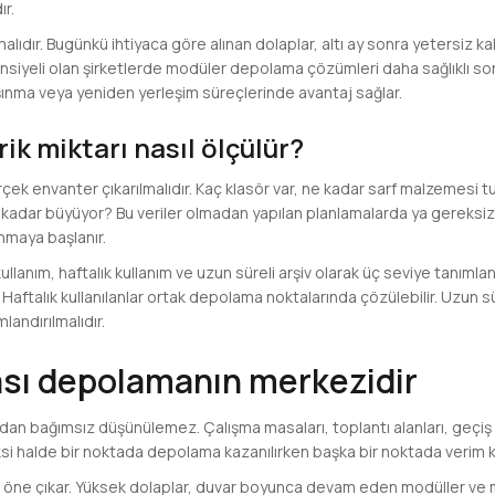
r.
ıdır. Bugünkü ihtiyaca göre alınan dolaplar, altı ay sonra yetersiz kalı
ansiyeli olan şirketlerde modüler depolama çözümleri daha sağlıklı so
şınma veya yeniden yerleşim süreçlerinde avantaj sağlar.
k miktarı nasıl ölçülür?
ek envanter çıkarılmalıdır. Kaç klasör var, ne kadar sarf malzemesi tut
 ne kadar büyüyor? Bu veriler olmadan yapılan planlamalarda ya gereksiz 
nmaya başlanır.
ullanım, haftalık kullanım ve uzun süreli arşiv olarak üç seviye tanımla
. Haftalık kullanılanlar ortak depolama noktalarında çözülebilir. Uzun s
landırılmalıdır.
ası depolamanın merkezidir
dan bağımsız düşünülemez. Çalışma masaları, toplantı alanları, geçiş 
 Aksi halde bir noktada depolama kazanılırken başka bir noktada verim k
m öne çıkar. Yüksek dolaplar, duvar boyunca devam eden modüller ve m