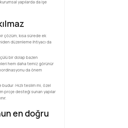
k kurumsal yapılarda da işe
kılmaz
bir çözüm, kısa sürede ek
eniden düzenleme ihtiyacı da
lçülü bir dolap bazen
emleri hem daha temiz görünür
m koordinasyonu da önem
 budur: Hızlı teslim mi, özel
hem proje desteği sunan yapılar
nır.
nun en doğru