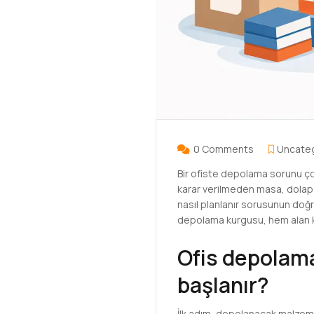
0 Comments
Uncate
Bir ofiste depolama sorunu ço
karar verilmeden masa, dolap v
nasıl planlanır sorusunun doğr
depolama kurgusu, hem alan kull
Ofis depolama
başlanır?
İlk adım, depolanacak malzemeyi