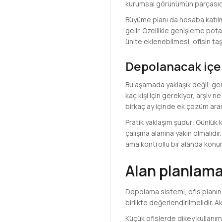
kurumsal görünümün parçasıdı
Büyüme planı da hesaba katılmal
gelir. Özellikle genişleme pot
ünite eklenebilmesi, ofisin ta
Depolanacak içeri
Bu aşamada yaklaşık değil, gerç
kaç kişi için gerekiyor, arşiv
birkaç ay içinde ek çözüm ara
Pratik yaklaşım şudur: Günlük k
çalışma alanına yakın olmalıdır
ama kontrollü bir alanda konum
Alan planlam
Depolama sistemi, ofis planın
birlikte değerlendirilmelidir.
Küçük ofislerde dikey kullanı