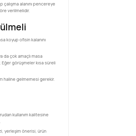
kip çalışma alanını pencereye
re verilmelidir.
ülmeli
sa koyup ofisin kalanını
 ya da çok amaçlı masa
r. Eğer görüşmeler kısa süreli
rım haline gelmemesi gerekir.
rudan kullanım kalitesine
.
zi, yerleşim önerisi, ürün