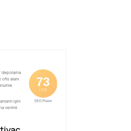
bir depolama
73
 ofis alanı
rünümle
/ 100
nların işini
SEO Puanı
ha verimli
htiyaç