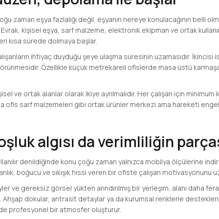
oğu zaman eşya fazlalığı değil, eşyanın nereye konulacağının belli olm
r. Evrak, kişisel eşya, sarf malzeme, elektronik ekipman ve ortak kullan
ri kısa sürede dolmaya başlar.
 çalışanların ihtiyaç duyduğu şeye ulaşma süresinin uzamasıdır. İkincisi 
örünmesidir. Özellikle küçük metrekareli ofislerde masa üstü karmaş
el ve ortak alanlar olarak ikiye ayrılmalıdır. Her çalışan için minimum
a da ofis sarf malzemeleri gibi ortak ürünler merkezi ama hareketi en
oşluk algısı da verimliliğin parça
kullanılır denildiğinde konu çoğu zaman yalnızca mobilya ölçülerine ind
Karanlık, boğucu ve sıkışık hissi veren bir ofiste çalışan motivasyonun
eyler ve gereksiz görsel yükten arındırılmış bir yerleşim, alanı daha fera
Ahşap dokular, antrasit detaylar ya da kurumsal renklerle desteklen
 profesyonel bir atmosfer oluşturur.