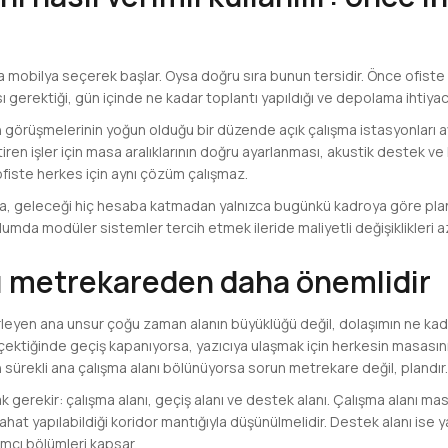
a mobilya seçerek başlar. Oysa doğru sıra bunun tersidir. Önce ofiste k
 gerektiği, gün içinde ne kadar toplantı yapıldığı ve depolama ihtiyacı
on görüşmelerinin yoğun olduğu bir düzende açık çalışma istasyonları a
tiren işler için masa aralıklarının doğru ayarlanması, akustik destek v
r ofiste herkes için aynı çözüm çalışmaz.
a, geleceği hiç hesaba katmadan yalnızca bugünkü kadroya göre plan
mda modüler sistemler tercih etmek ileride maliyetli değişiklikleri az
ı metrekareden daha önemlidir
lirleyen ana unsur çoğu zaman alanın büyüklüğü değil, dolaşımın ne kad
i çektiğinde geçiş kapanıyorsa, yazıcıya ulaşmak için herkesin masas
n sürekli ana çalışma alanı bölünüyorsa sorun metrekare değil, plandır.
k gerekir: çalışma alanı, geçiş alanı ve destek alanı. Çalışma alanı m
ahat yapılabildiği koridor mantığıyla düşünülmelidir. Destek alanı ise yaz
ımcı bölümleri kapsar.