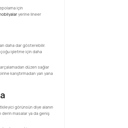
depolama için
mobilyalar
yerine lineer
an daha dar gösterebilir.
r çoğu işletme için daha
ı parçalamadan düzen sağlar
rbirine karıştırmadan yan yana
ça
tkileyici görünsün diye alanın
en derin masalar ya da geniş