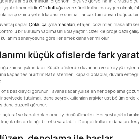
eyi aynı anda kurmalıdır: ergonomi, ölçü ve görsel hafiflik. Masa ölç
e işgal etmemelidir.
Ofis koltuğu
uzun süreli kullanıma uygun olmalı, fa
polama çözümü yeterli kapasite sunmalı, ancak tüm duvarı boğucu bir 
avantaj sağlar.
Çoklu çalışma masaları
, etajerli çözümler, masa altı 
kontrollü bir kurulum yapılmasını kolaylaştırır. Özellikle proje bazlı çalı
kullanım senaryosuna göre ilerlemek daha verimli olur.
lanımı küçük ofislerde fark yarat
çoğu zaman yukarıdadır. Küçük ofislerde duvarların ve dikey yüzeylerin
 kapasitesini artırır. Raf sistemleri, kapaklı dolaplar, duvara entegr
.
ofis baskılayıcı görünür. Tavana kadar yükselen her depolama çözüm
lir seviyede tutulmalı, daha seyrek kullanılan arşivler üst bölümlerde 
fis daha düzenli görünür.
açık raf ve kapalı dolap oranı iyi düşünülmelidir. Her şeyi açıkta bırak
üçük ofislerde ağır bir etki yaratabilir. Dengeli kullanım daha profesy
düzen, depolama ile başlar