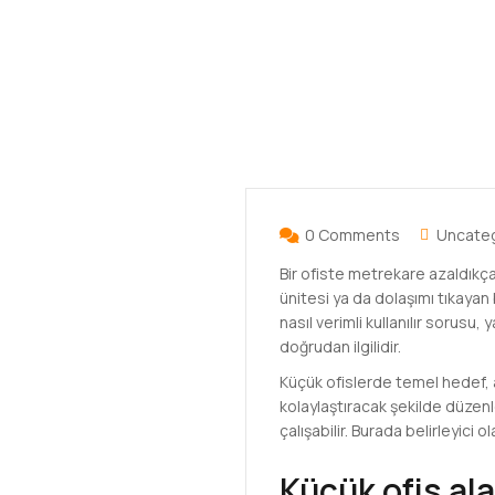
0 Comments
Uncate
Bir ofiste metrekare azaldıkça
ünitesi ya da dolaşımı tıkayan 
nasıl verimli kullanılır sorusu,
doğrudan ilgilidir.
Küçük ofislerde temel hedef, al
kolaylaştıracak şekilde düzenle
çalışabilir. Burada belirleyici 
Küçük ofis alan