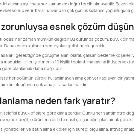
etici alanına ayrılması her zaman en doğru tercih olmayabilir. Bazen e
vsel sonuç verir. Karar, unvandan çok günlük kullanım yoğunluğuna gö
ı zorunluysa esnek çözüm düşün
antı odası her zaman mümkün değildir. Bu durumda çözüm, büyük bir ma
. Daha esnek kullanım senaryoları geliştirmek gerekir.
 masaları, gerektiğinde görüşme alanı olarak çalışan bekleme köşeleri
mantıklıdır. Her işletmenin 10 kişilik toplantı masasına ihtiyacı yoktu
buna göre planlamak daha doğrudur.
 ofiste her bölümün sürekli kullanılmayan ama çok yer kaplayan bir yatı
, mümkün olduğunca çok amaçlı tasarlanmalıdır.
lanlama neden fark yaratır?
rın telafisi büyük ofislere göre daha zordur. Çünkü her santimetre doğ
 seçmek değil, o ürünlerin birlikte nasıl çalışacağını planlamak gerekir
fis yöneticileri ve satın alma ekipleri için süreç; ölçü alma, ihtiyaç anali