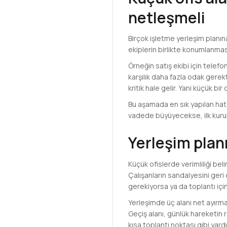
netleşmeli
Birçok işletme yerleşim planın
ekiplerin birlikte konumlanması
Örneğin satış ekibi için telef
karşılık daha fazla odak gerek
kritik hale gelir. Yani küçük bi
Bu aşamada en sık yapılan hat
vadede büyüyecekse, ilk kurulu
Yerleşim plan
Küçük ofislerde verimliliği be
Çalışanların sandalyesini ger
gerekiyorsa ya da toplantı içi
Yerleşimde üç alanı net ayırma
Geçiş alanı, günlük hareketin r
kısa toplantı noktası gibi yard