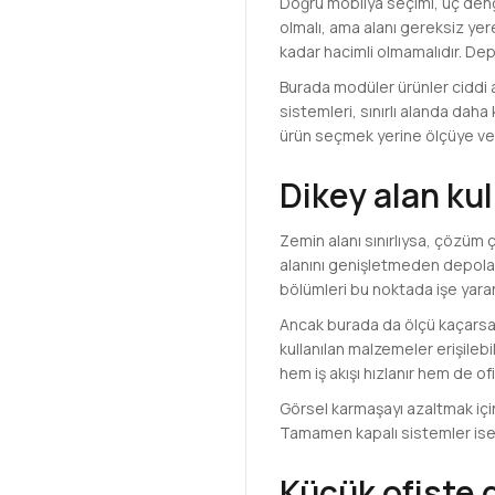
Doğru mobilya seçimi, üç deng
olmalı, ama alanı gereksiz yer
kadar hacimli olmamalıdır. De
Burada modüler ürünler ciddi 
sistemleri, sınırlı alanda daha 
ürün seçmek yerine ölçüye ve 
Dikey alan kul
Zemin alanı sınırlıysa, çözüm 
alanını genişletmeden depolama
bölümleri bu noktada işe yarar
Ancak burada da ölçü kaçarsa 
kullanılan malzemeler erişilebi
hem iş akışı hızlanır hem de o
Görsel karmaşayı azaltmak için 
Tamamen kapalı sistemler ise k
Küçük ofiste 