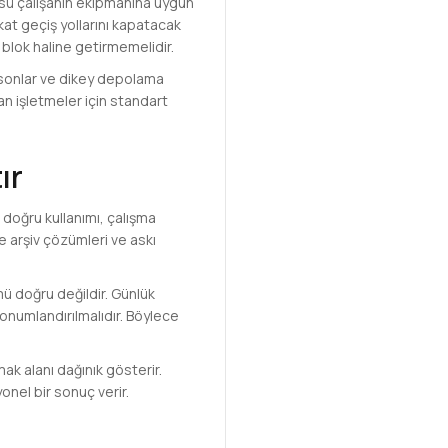
üsü çalışanın ekipmanına uygun
kat geçiş yollarını kapatacak
blok haline getirmemelidir.
kesonlar ve dikey depolama
şan işletmeler için standart
ır
 doğru kullanımı, çalışma
e arşiv çözümleri ve askı
ü doğru değildir. Günlük
konumlandırılmalıdır. Böylece
mak alanı dağınık gösterir.
onel bir sonuç verir.