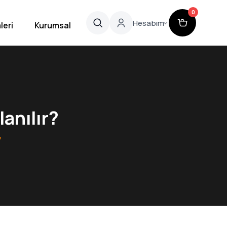
0
Hesabım
leri
Kurumsal
lanılır?
?