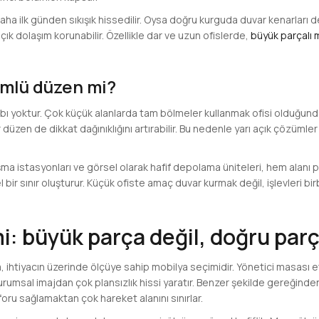
aha ilk günden sıkışık hissedilir. Oysa doğru kurguda duvar kenarları 
ık dolaşım korunabilir. Özellikle dar ve uzun ofislerde,
büyük parçalı 
lümlü düzen mi?
bı yoktur. Çok küçük alanlarda tam bölmeler kullanmak ofisi olduğund
düzen de dikkat dağınıklığını artırabilir. Bu nedenle yarı açık çözümle
ışma istasyonları ve görsel olarak hafif depolama üniteleri, hem alan
bir sınır oluşturur. Küçük ofiste amaç duvar kurmak değil, işlevleri bi
i: büyük parça değil, doğru par
, ihtiyacın üzerinde ölçüye sahip mobilya seçimidir. Yönetici masası e
 kurumsal imajdan çok plansızlık hissi yaratır. Benzer şekilde gereğind
nforu sağlamaktan çok hareket alanını sınırlar.