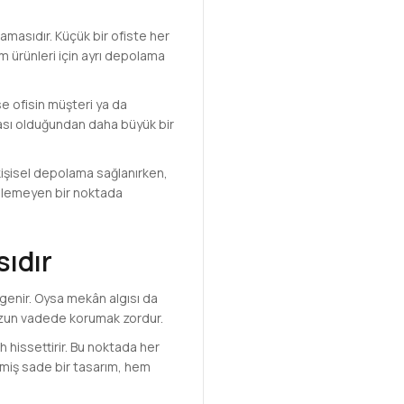
amasıdır. Küçük bir ofiste her
ım ürünleri için ayrı depolama
ise ofisin müşteri ya da
ası olduğundan daha büyük bir
 kişisel depolama sağlanırken,
gellemeyen bir noktada
sıdır
irgenir. Oysa mekân algısı da
u uzun vadede korumak zordur.
h hissettirir. Bu noktada her
miş sade bir tasarım, hem