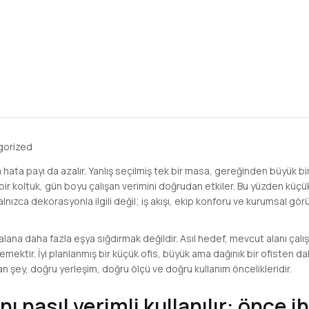
gorized
 hata payı da azalır. Yanlış seçilmiş tek bir masa, gereğinden büyük 
bir koltuk, gün boyu çalışan verimini doğrudan etkiler. Bu yüzden küçük
 yalnızca dekorasyonla ilgili değil; iş akışı, ekip konforu ve kurumsal gö
ana daha fazla eşya sığdırmak değildir. Asıl hedef, mevcut alanı çalışa
mektir. İyi planlanmış bir küçük ofis, büyük ama dağınık bir ofisten da
olan şey, doğru yerleşim, doğru ölçü ve doğru kullanım öncelikleridir.
ı nasıl verimli kullanılır: önce i