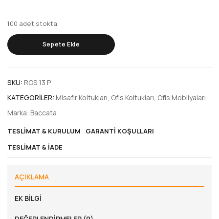
100 adet stokta
Sepete Ekle
SKU:
ROS 13 P
KATEGORILER:
Misafir Koltukları
,
Ofis Koltukları
,
Ofis Mobilyaları
Marka:
Baccata
TESLIMAT & KURULUM
GARANTI KOŞULLARI
TESLIMAT & İADE
AÇIKLAMA
EK BILGI
DEĞERLENDIRMELER (0)