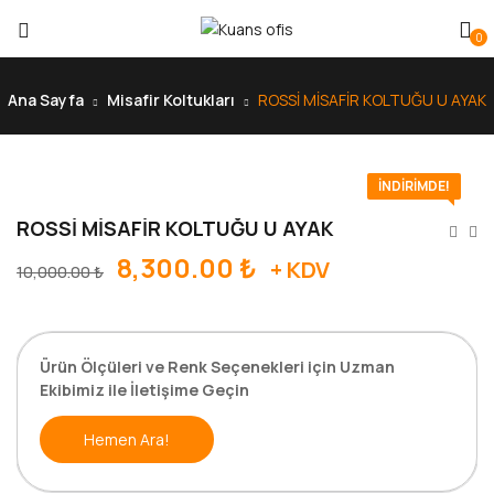
0
Ana Sayfa
Misafir Koltukları
ROSSİ MİSAFİR KOLTUĞU U AYAK
İNDIRIMDE!
ROSSİ MİSAFİR KOLTUĞU U AYAK
8,300.00
₺
+ KDV
10,000.00
₺
Ürün Ölçüleri ve Renk Seçenekleri için Uzman
Ekibimiz ile İletişime Geçin
Hemen Ara!