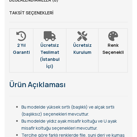
TAKSIT SEÇENEKLERI
2 Yıl
Ücretsiz
Ücretsiz
Renk
Garanti
Teslimat
Kurulum
Seçenekli
(İstanbul
İçi)
Ürün Açıklaması
Bu modelde yüksek sırtlı (başlıklı) ve alçak sırtlı
(başlıksız) seçenekleri mevcuttur.
Bu modelde yıldız ayak misafir koltuğu ve U ayak
misafir koltuğu seçenekleri mevcuttur.
Tercihe göre farklı renklerde file, suni deri ve kumaş