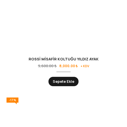
ROSSİ MİSAFİR KOLTUĞU YILDIZ AYAK
9,600.00
₺
8,000.00
₺
+ KDV
Sepete Ekle
-17%