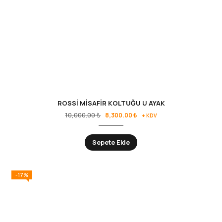
ROSSİ MİSAFİR KOLTUĞU U AYAK
10,000.00
₺
8,300.00
₺
+ KDV
Sepete Ekle
-17%