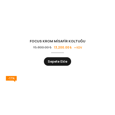
FOCUS KROM MİSAFİR KOLTUĞU
15,800.00
₺
13,200.00
₺
+ KDV
Sepete Ekle
-17%