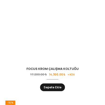
FOCUS KROM ÇALIŞMA KOLTUĞU
17,200.00
₺
14,300.00
₺
+ KDV
Sepete Ekle
-16%