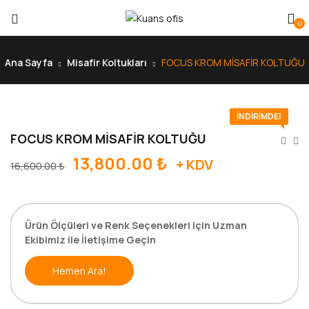
0
Ana Sayfa
Misafir Koltukları
FOCUS KROM MİSAFİR KOLTUĞU
İNDIRIMDE!
FOCUS KROM MİSAFİR KOLTUĞU
13,800.00
₺
+ KDV
16,600.00
₺
Ürün Ölçüleri ve Renk Seçenekleri için Uzman
Ekibimiz ile İletişime Geçin
Hemen Ara!