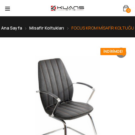
0
Ana Sayfa
Misafir Koltukları
FOCUS KROM MİSAFİR KOLTUĞU
İNDIRIMDE!