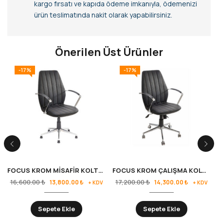
kargo fırsatı ve kapıda ödeme imkanıyla, ödemenizi
ürün teslimatında nakit olarak yapabilirsiniz.
Önerilen Üst Ürünler
-17%
-17%
FOCUS KROM MİSAFİR KOLTUĞU
FOCUS KROM ÇALIŞMA KOLTUĞU
16,600.00
₺
17,200.00
₺
13,800.00
₺
14,300.00
₺
+ KDV
+ KDV
Sepete Ekle
Sepete Ekle