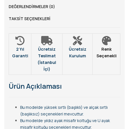
DEĞERLENDIRMELER (0)
TAKSIT SEÇENEKLERI
2 Yıl
Ücretsiz
Ücretsiz
Renk
Garanti
Teslimat
Kurulum
Seçenekli
(İstanbul
İçi)
Ürün Açıklaması
Bu modelde yüksek sırtlı (başlıklı) ve alçak sırtlı
(başlıksız) seçenekleri mevcuttur.
Bu modelde yıldız ayak misafir koltuğu ve U ayak
misafir koltuğu seçenekleri mevcuttur.