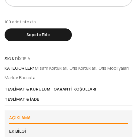
100 adet stokta
Sepete Ekle
SKU:
DİX 15 A
KATEGORILER:
Misafir Koltukları
,
Ofis Koltukları
,
Ofis Mobilyaları
Marka:
Baccata
TESLIMAT & KURULUM
GARANTI KOŞULLARI
TESLIMAT & İADE
AÇIKLAMA
EK BILGI