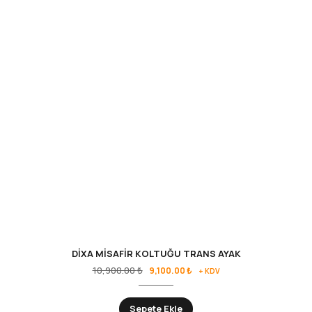
DİXA MİSAFİR KOLTUĞU TRANS AYAK
10,900.00
₺
9,100.00
₺
+ KDV
Sepete Ekle