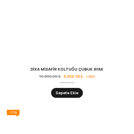
DİXA MİSAFİR KOLTUĞU ÇUBUK AYAK
10,800.00
₺
9,000.00
₺
+ KDV
Sepete Ekle
-17%