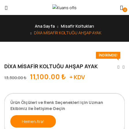
0
Ana Sayfa
Misafir Koltukları
DİXA MİSAFİR KOLTUĞU AHŞAP AYAK
İNDIRIMDE!
DİXA MİSAFİR KOLTUĞU AHŞAP AYAK
11,100.00
₺
+ KDV
13,300.00
₺
Ürün Ölçüleri ve Renk Seçenekleri için Uzman
Ekibimiz ile İletişime Geçin
Hemen Ara!