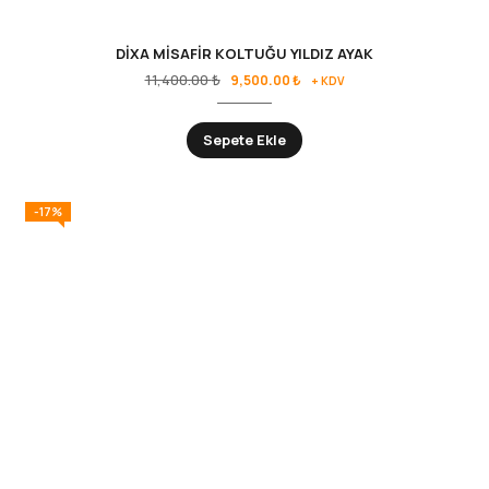
DİXA MİSAFİR KOLTUĞU YILDIZ AYAK
11,400.00
₺
9,500.00
₺
+ KDV
Sepete Ekle
-17%