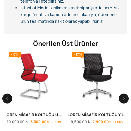
telefonla iletebilirsiniz.
İstanbul içinde teslim edilecek siparişlerde ücretsiz
kargo fırsatı ve kapıda ödeme imkanıyla, ödemenizi
ürün teslimatında nakit olarak yapabilirsiniz.
Önerilen Üst Ürünler
-17%
-17%
LOREN MİSAFİR KOLTUĞU U AYAK
LOREN MİSAFİR KOLTUĞU YILDIZ AYAK
10,000.00
₺
9,500.00
₺
8,300.00
₺
7,900.00
₺
+ KDV
+ KDV