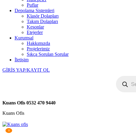
Puflar
Depolama Sistemleri
Klasör Dolapları
Takım Dolapları
Kesonlar
Etejerler
Kurumsal
Hakkımızda
Projelerimiz
Sıkça Sorulan Sorular
İletişim
GİRİŞ YAP/KAYIT OL
Products
search
Kuans Ofis
0532 470 9440
Kuans Ofis
0