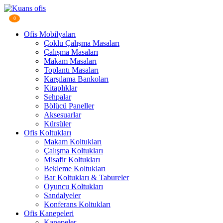
0
Ofis Mobilyaları
Çoklu Çalışma Masaları
Çalışma Masaları
Makam Masaları
Toplantı Masaları
Karşılama Bankoları
Kitaplıklar
Sehpalar
Bölücü Paneller
Aksesuarlar
Kürsüler
Ofis Koltukları
Makam Koltukları
Çalışma Koltukları
Misafir Koltukları
Bekleme Koltukları
Bar Koltukları & Tabureler
Oyuncu Koltukları
Sandalyeler
Konferans Koltukları
Ofis Kanepeleri
Kanepeler