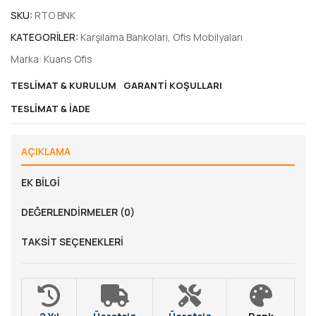
SKU:
RTO BNK
KATEGORILER:
Karşılama Bankoları
,
Ofis Mobilyaları
Marka:
Kuans Ofis
TESLIMAT & KURULUM
GARANTI KOŞULLARI
TESLIMAT & İADE
AÇIKLAMA
EK BILGI
DEĞERLENDIRMELER (0)
TAKSIT SEÇENEKLERI