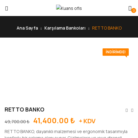
0
Ana Sayfa
Karşılama Bankoları
RETTO BANKO
İNDIRIMDE!
RETTO BANKO
41,400.00
₺
+ KDV
49,700.00
₺
RETTO BANKO, dayanıklı malzemesi ve ergonomik tasarımıyla
konforlu bir çalışma alanı sunar. Çizilmelere ve ısıya dirençli