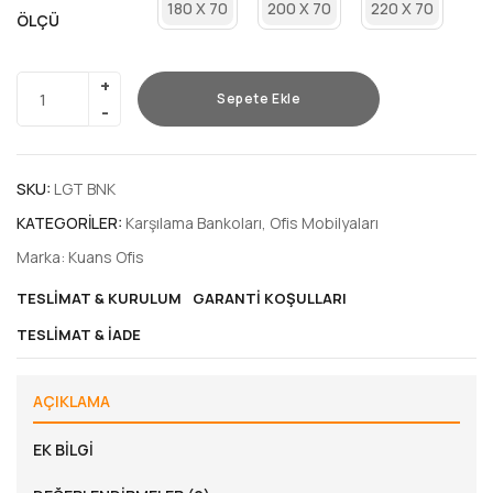
180 X 70
200 X 70
220 X 70
ÖLÇÜ
Sepete Ekle
SKU:
LGT BNK
KATEGORILER:
Karşılama Bankoları
,
Ofis Mobilyaları
Marka:
Kuans Ofis
TESLIMAT & KURULUM
GARANTI KOŞULLARI
TESLIMAT & İADE
AÇIKLAMA
EK BILGI