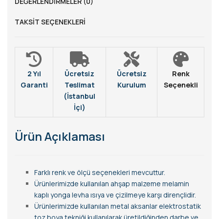
DEĞERLENDIRMELER (0)
TAKSIT SEÇENEKLERI
2 Yıl
Ücretsiz
Ücretsiz
Renk
Garanti
Teslimat
Kurulum
Seçenekli
(İstanbul
İçi)
Ürün Açıklaması
Farklı renk ve ölçü seçenekleri mevcuttur.
Ürünlerimizde kullanılan ahşap malzeme melamin
kaplı yonga levha ısıya ve çizilmeye karşı dirençlidir.
Ürünlerimizde kullanılan metal aksanlar elektrostatik
toz boya tekniği kullanılarak üretildiğinden darbe ve