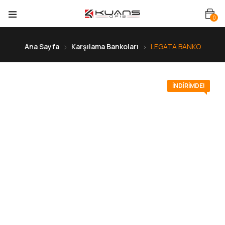
0
Ana Sayfa
Karşılama Bankoları
LEGATA BANKO
İNDIRIMDE!