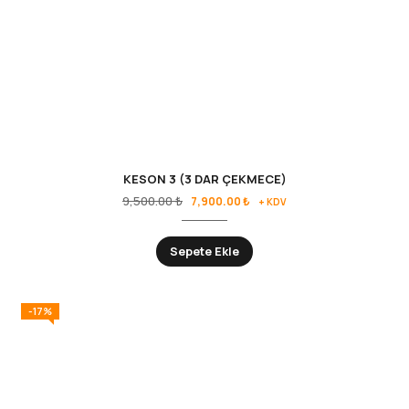
KESON 3 (3 DAR ÇEKMECE)
9,500.00
₺
7,900.00
₺
+ KDV
Sepete Ekle
-17%