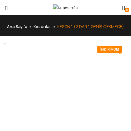
0
Ana Sayfa
Kesonlar
KESON 1 (2 DAR 1 GENİŞ ÇEKMECE)
İNDIRIMDE!