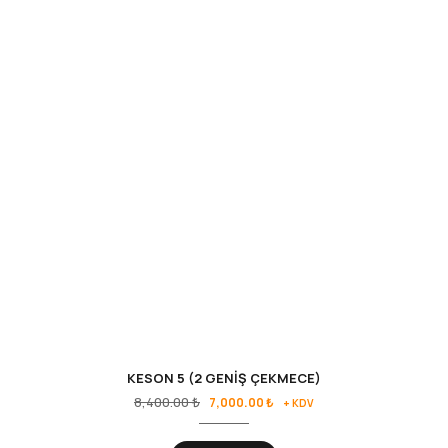
KESON 5 (2 GENİŞ ÇEKMECE)
8,400.00
₺
7,000.00
₺
+ KDV