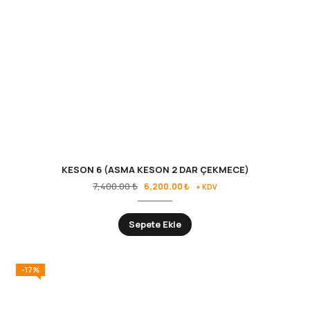
KESON 6 (ASMA KESON 2 DAR ÇEKMECE)
7,400.00
₺
6,200.00
₺
+ KDV
Sepete Ekle
-17%