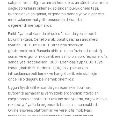
çalışanın verimliliğini artırmak hem de uzun süreli kullanımda
sağlık sorunlarını önlemek açısından büyük önem taşır.
İşverenler ve çalışanlar, ergonomik sandalye ve diğer ofis
mobilyalarının maliyeti konusunda dikkatli bir
değerlendirme yapmalıdır.
Farklı fiyat aralıklarında birçok ofis sandalyesi modeli
bulunmaktadır. Genel olarak, basit çalışma sandalyesi
fiyatları 100 TL ile 1000 TL arasında değişiklik
göstermektedir. Bununla birlikte, daha fazla sırt desteği
sunan ve ergonomik özelliklere sahip olan profesyonel ofis
sandalyesi seçenekleri 1000 TL’den başlayıp 5000 TL’ye
kadar çıkabilir. Bu nedenle, bütçenizi planlarken
ihtiyaçlarınızı belirlemek ve hangi özelliklerin sizin için
öncelikli olduğunu belirlemek önemlidir.
Uygun fiyatlı kaliteli sandalye seçenekleri bulmak,
bütçenizi aşmadan iş yerinizdeki ergonomik ihtiyaçları
karşılamanın anahtarıdır. Özellikle son yıllarda, birçok marka
rekabetçi fiyatlarla ergonomik tasarımlar sunmaktadır.
Online alışveriş platformları ve yerel ofis mobilyası
mağazaları, fiyatları karşılaştırmak için uygun bir yol