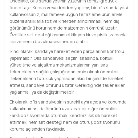
Öncelikle, ofis sandalyesinin yüzeyinin temizliği büyük
önem taşır. Kumaş veya deriden yapılmış bir ofis sandalyesi
kullanıyorsanız, malzemeye uygun temizleme ürünleriyle
düzenli aralıklarla toz ve kirlerden arındırılması, hem dış
görünümünü korur hem de malzemenin ömrünü uzatır.
Özellikle sırt desteği kısmını etkileyen kir ve pislik, zamanla
malzemenin bozulmasına neden olabilir.
İkinci olarak, sandalye hareket eden parçalarının kontrolü
yapılmalıdır. Ofis sandalyesi seçimi sırasında, koltuk
yükseltme ve alçaltma mekanizmalarının yanı sıra
tekerleklerin sağlıklı çalıştığından emin olmak önemlidir.
Tekerleklerin tutukluk yapmadan akıcı bir şekilde hareket
etmesi, sandalye ömrünü uzatır. Gerektiğinde tekerlekler
yağlanmalı ya da değiştirilmelidir.
Ek olarak, ofis sandalyesinin sürekli aynı açıda ve konumda
kullanılmaması da ömrünü uzatacak bir diğer önemlidir.
Farklı pozisyonlarda oturmak, kendinizi sık sık hareket
ettirmek, hem sırt desteği hem de oturuş pozisyonunu
koruma açısından faydalıdır.