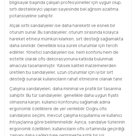
bilgisayar başında çalışan profesyoneller için uygun olup,
sırtı destekleyici yapıları sayesinde bel ağrısını azaltma
potansiyeline sahiptir.
Alçak sırtlı sandalyeler ise daha hareketli ve esnek bir
oturum sunar. Bu sandalyeler, oturum sırasında kolayca
hareket etmeyi mümkün kılarken, sırt desteği sağlamakta
daha sınırlıdır. Genellikle kısa süreli oturumlar için tercih
edilirler. Yönetici sandalyeleri ise, hem konforlu hem de
estetik olarak ofis dekorasyonuna katkıda bulunmak
amacıyla tasarlanmıştır. Yüksek kaliteli malzemelerden
üretilen bu sandalyeler, uzun oturumlar için iyi bir sırt
desteği sunarak kullanıcıların rahat etmesine olanak tanır.
Çalışma sandalyeleri, daha minimal ve pratik bir tasarıma
sahiptir. Bu tür sandalyeler, genellikle daha uygun fiyatlı
olmasına karşın, kullanıcı konforunu sağlamak adına
ergonomik özelliklere de yer verilebilir. Doğru ofis
sandalyesi seçimi, mevcut çalışma koşullarına ve kullanıcı
ihtiyaçlarına göre belirlenmelidir. Ayrıca, sandalye türlerinin
ergonomik özellikleri, kullanıcıların ofis ortamında geçirdiği
zamanı daha sağlıklı hale getirmekte kritik bir rol