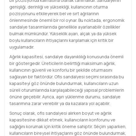
bir pozisyonda kalmasına olanak tanımalıdır. Sandalyenin
genişliği, derinliği ve yüksekliği, kullanıcının oturma
pozisyonunu etkileyerek bel ve sırt ağrılarının
önlenmesinde önemli bir rol oynar. Bu noktada, ergonomik
sandalye tasarımlarında genellikle ayarlanabilir özellikler
bulmak mümkündür. Yükseklik ayarı, alçak ya da yüksek
boylu kullanıcıların ihtiyaçlarını karşılamak için kritik bir
uygulamadır.
Ağırlık kapasitesi, sandalye dayanıklılığı konusunda önemli
bir göstergedir. Üreticilerin belirttiği maksimum ağırlık,
kullanıcının güvenli ve konforlu bir şekilde oturmasını
sağlayan bir faktördür. Ofis sandalyesi seçimi sırasında bu
kapasiteyi göz önünde bulundurmak, kullanıcıların uzun
süreli oturumlarında karşılaşabileceği yapısal problemlerin
önüne geçebilir. Ayrıca, aşırı yüklenme durumu, sandalye
tasarımına zarar verebilir ya da kazalara yol açabilir.
Sonuç olarak, ofis sandalyesi alırken boyut ve ağırlık
kapasitesine dikkat etmek, kullanıcıların konforunu ve
sağlığını korumak için kritik öneme sahiptir. Séçim yaparken,
kullanıcıların bireysel ihtiyaçlarını göz önünde bulundurmak,