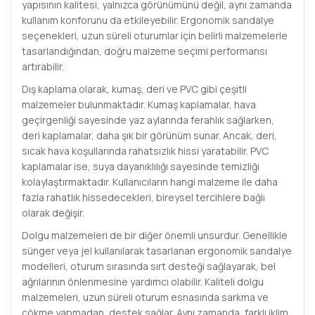
yapısının kalitesi, yalnızca görünümünü değil, aynı zamanda
kullanım konforunu da etkileyebilir. Ergonomik sandalye
seçenekleri, uzun süreli oturumlar için belirli malzemelerle
tasarlandığından, doğru malzeme seçimi performansı
artırabilir.
Dış kaplama olarak, kumaş, deri ve PVC gibi çeşitli
malzemeler bulunmaktadır. Kumaş kaplamalar, hava
geçirgenliği sayesinde yaz aylarında ferahlık sağlarken,
deri kaplamalar, daha şık bir görünüm sunar. Ancak, deri,
sıcak hava koşullarında rahatsızlık hissi yaratabilir. PVC
kaplamalar ise, suya dayanıklılığı sayesinde temizliği
kolaylaştırmaktadır. Kullanıcıların hangi malzeme ile daha
fazla rahatlık hissedecekleri, bireysel tercihlere bağlı
olarak değişir.
Dolgu malzemeleri de bir diğer önemli unsurdur. Genellikle
sünger veya jel kullanılarak tasarlanan ergonomik sandalye
modelleri, oturum sırasında sırt desteği sağlayarak, bel
ağrılarının önlenmesine yardımcı olabilir. Kaliteli dolgu
malzemeleri, uzun süreli oturum esnasında sarkma ve
çökme yapmadan, destek sağlar. Aynı zamanda, farklı iklim