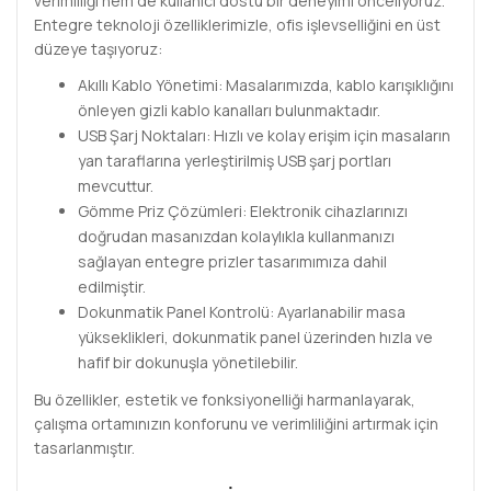
verimliliği hem de kullanıcı dostu bir deneyimi önceliyoruz.
Entegre teknoloji özelliklerimizle, ofis işlevselliğini en üst
düzeye taşıyoruz:
Akıllı Kablo Yönetimi: Masalarımızda, kablo karışıklığını
önleyen gizli kablo kanalları bulunmaktadır.
USB Şarj Noktaları: Hızlı ve kolay erişim için masaların
yan taraflarına yerleştirilmiş USB şarj portları
mevcuttur.
Gömme Priz Çözümleri: Elektronik cihazlarınızı
doğrudan masanızdan kolaylıkla kullanmanızı
sağlayan entegre prizler tasarımımıza dahil
edilmiştir.
Dokunmatik Panel Kontrolü: Ayarlanabilir masa
yükseklikleri, dokunmatik panel üzerinden hızla ve
hafif bir dokunuşla yönetilebilir.
Bu özellikler, estetik ve fonksiyonelliği harmanlayarak,
çalışma ortamınızın konforunu ve verimliliğini artırmak için
tasarlanmıştır.