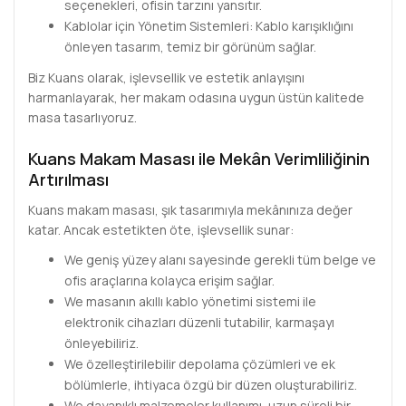
seçenekleri, ofisin tarzını yansıtır.
Kablolar için Yönetim Sistemleri: Kablo karışıklığını
önleyen tasarım, temiz bir görünüm sağlar.
Biz Kuans olarak, işlevsellik ve estetik anlayışını
harmanlayarak, her makam odasına uygun üstün kalitede
masa tasarlıyoruz.
Kuans Makam Masası ile Mekân Verimliliğinin
Artırılması
Kuans makam masası, şık tasarımıyla mekânınıza değer
katar. Ancak estetikten öte, işlevsellik sunar:
We geniş yüzey alanı sayesinde gerekli tüm belge ve
ofis araçlarına kolayca erişim sağlar.
We masanın akıllı kablo yönetimi sistemi ile
elektronik cihazları düzenli tutabilir, karmaşayı
önleyebiliriz.
We özelleştirilebilir depolama çözümleri ve ek
bölümlerle, ihtiyaca özgü bir düzen oluşturabiliriz.
We dayanıklı malzemeler kullanımı, uzun süreli bir