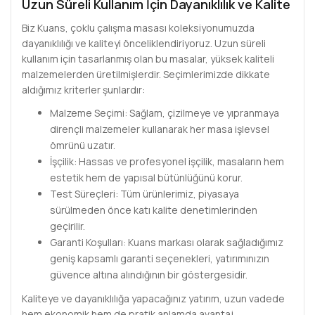
Uzun Süreli Kullanım İçin Dayanıklılık ve Kalite
Biz Kuans, çoklu çalışma masası koleksiyonumuzda
dayanıklılığı ve kaliteyi önceliklendiriyoruz. Uzun süreli
kullanım için tasarlanmış olan bu masalar, yüksek kaliteli
malzemelerden üretilmişlerdir. Seçimlerimizde dikkate
aldığımız kriterler şunlardır:
Malzeme Seçimi: Sağlam, çizilmeye ve yıpranmaya
dirençli malzemeler kullanarak her masa işlevsel
ömrünü uzatır.
İşçilik: Hassas ve profesyonel işçilik, masaların hem
estetik hem de yapısal bütünlüğünü korur.
Test Süreçleri: Tüm ürünlerimiz, piyasaya
sürülmeden önce katı kalite denetimlerinden
geçirilir.
Garanti Koşulları: Kuans markası olarak sağladığımız
geniş kapsamlı garanti seçenekleri, yatırımınızın
güvence altına alındığının bir göstergesidir.
Kaliteye ve dayanıklılığa yapacağınız yatırım, uzun vadede
hem ekonomik hem de pratik anlamda avantaj