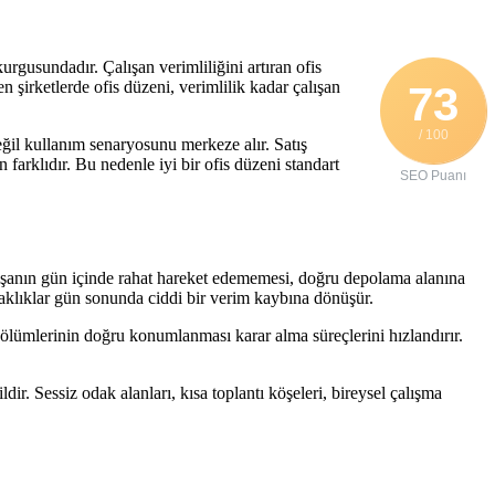
kurgusundadır. Çalışan verimliliğini artıran ofis
 şirketlerde ofis düzeni, verimlilik kadar çalışan
73
/ 100
eğil kullanım senaryosunu merkeze alır. Satış
 farklıdır. Bu nedenle iyi bir ofis düzeni standart
SEO Puanı
alışanın gün içinde rahat hareket edememesi, doğru depolama alanına
klıklar gün sonunda ciddi bir verim kaybına dönüşür.
ölümlerinin doğru konumlanması karar alma süreçlerini hızlandırır.
. Sessiz odak alanları, kısa toplantı köşeleri, bireysel çalışma