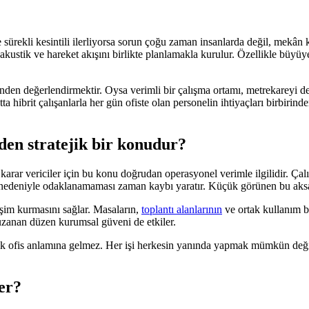
nde sürekli kesintili ilerliyorsa sorun çoğu zaman insanlarda değil, mekân 
ustik ve hareket akışını birlikte planlamakla kurulur. Özellikle büyüyen
inden değerlendirmektir. Oysa verimli bir çalışma ortamı, metrekareyi d
 hibrit çalışanlarla her gün ofiste olan personelin ihtiyaçları birbirinden
eden stratejik bir konudur?
 karar vericiler için bu konu doğrudan operasyonel verimle ilgilidir. Ç
ü nedeniyle odaklanamaması zaman kaybı yaratır. Küçük görünen bu aksa
tişim kurmasını sağlar. Masaların,
toplantı alanlarının
ve ortak kullanım b
r uzanan düzen kurumsal güveni de etkiler.
 ofis anlamına gelmez. Her işi herkesin yanında yapmak mümkün değildir
ler?