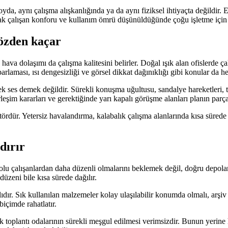
oyda, aynı çalışma alışkanlığında ya da aynı fiziksel ihtiyaçta değildir
ncak çalışan konforu ve kullanım ömrü düşünüldüğünde çoğu işletme için k
gözden kaçar
hava dolaşımı da çalışma kalitesini belirler. Doğal ışık alan ofislerde ça
laması, ısı dengesizliği ve görsel dikkat dağınıklığı gibi konular da he
ek ses demek değildir. Sürekli konuşma uğultusu, sandalye hareketleri, 
şim kararları ve gerektiğinde yarı kapalı görüşme alanları planın parças
rdür. Yetersiz havalandırma, kalabalık çalışma alanlarında kısa sürede 
dırır
u çalışanlardan daha düzenli olmalarını beklemek değil, doğru depolama
düzeni bile kısa sürede dağılır.
ıdır. Sık kullanılan malzemeler kolay ulaşılabilir konumda olmalı, arşiv
biçimde rahatlatır.
ük toplantı odalarının sürekli meşgul edilmesi verimsizdir. Bunun yerine