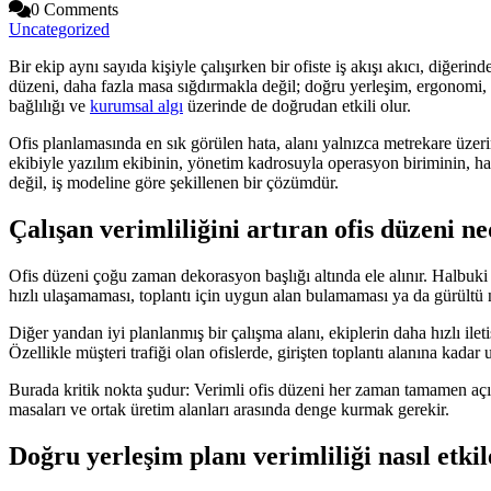
0 Comments
Uncategorized
Bir ekip aynı sayıda kişiyle çalışırken bir ofiste iş akışı akıcı, diğeri
düzeni, daha fazla masa sığdırmakla değil; doğru yerleşim, ergonomi, ak
bağlılığı ve
kurumsal algı
üzerinde de doğrudan etkili olur.
Ofis planlamasında en sık görülen hata, alanı yalnızca metrekare üzer
ekibiyle yazılım ekibinin, yönetim kadrosuyla operasyon biriminin, hatta
değil, iş modeline göre şekillenen bir çözümdür.
Çalışan verimliliğini artıran ofis düzeni n
Ofis düzeni çoğu zaman dekorasyon başlığı altında ele alınır. Halbuki
hızlı ulaşamaması, toplantı için uygun alan bulamaması ya da gürült
Diğer yandan iyi planlanmış bir çalışma alanı, ekiplerin daha hızlı ile
Özellikle müşteri trafiği olan ofislerde, girişten toplantı alanına kada
Burada kritik nokta şudur: Verimli ofis düzeni her zaman tamamen açık
masaları ve ortak üretim alanları arasında denge kurmak gerekir.
Doğru yerleşim planı verimliliği nasıl etki