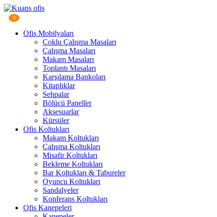
0
Ofis Mobilyaları
Çoklu Çalışma Masaları
Çalışma Masaları
Makam Masaları
Toplantı Masaları
Karşılama Bankoları
Kitaplıklar
Sehpalar
Bölücü Paneller
Aksesuarlar
Kürsüler
Ofis Koltukları
Makam Koltukları
Çalışma Koltukları
Misafir Koltukları
Bekleme Koltukları
Bar Koltukları & Tabureler
Oyuncu Koltukları
Sandalyeler
Konferans Koltukları
Ofis Kanepeleri
Kanepeler