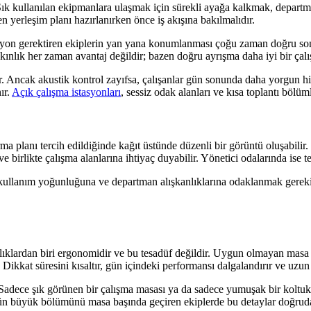
r. Sık kullanılan ekipmanlara ulaşmak için sürekli ayağa kalkmak, departm
 yerleşim planı hazırlanırken önce iş akışına bakılmalıdır.
yon gerektiren ekiplerin yan yana konumlanması çoğu zaman doğru sonuç
kınlık her zaman avantaj değildir; bazen doğru ayrışma daha iyi bir çalı
ir. Ancak akustik kontrol zayıfsa, çalışanlar gün sonunda daha yorgun hi
ır.
Açık çalışma istasyonları
, sessiz odak alanları ve kısa toplantı bölüm
lanı tercih edildiğinde kağıt üstünde düzenli bir görüntü oluşabilir. Fa
e birlikte çalışma alanlarına ihtiyaç duyabilir. Yönetici odalarında ise t
 kullanım yoğunluğuna ve departman alışkanlıklarına odaklanmak gerekir
aşlıklardan biri ergonomidir ve bu tesadüf değildir. Uygun olmayan masa 
Dikkat süresini kısaltır, gün içindeki performansı dalgalandırır ve uzu
r. Sadece şık görünen bir çalışma masası ya da sadece yumuşak bir kolt
nün büyük bölümünü masa başında geçiren ekiplerde bu detaylar doğrudan