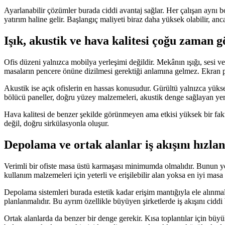
Ayarlanabilir çözümler burada ciddi avantaj sağlar. Her çalışan aynı b
yatırım haline gelir. Başlangıç maliyeti biraz daha yüksek olabilir, a
Işık, akustik ve hava kalitesi çoğu zaman 
Ofis düzeni yalnızca mobilya yerleşimi değildir. Mekânın ışığı, sesi ve 
masaların pencere önüne dizilmesi gerektiği anlamına gelmez. Ekran par
Akustik ise açık ofislerin en hassas konusudur. Gürültü yalnızca yüks
bölücü paneller, doğru yüzey malzemeleri, akustik denge sağlayan yerle
Hava kalitesi de benzer şekilde görünmeyen ama etkisi yüksek bir faktö
değil, doğru sirkülasyonla oluşur.
Depolama ve ortak alanlar iş akışını hızlan
Verimli bir ofiste masa üstü karmaşası minimumda olmalıdır. Bunun yol
kullanım malzemeleri için yeterli ve erişilebilir alan yoksa en iyi masa 
Depolama sistemleri burada estetik kadar erişim mantığıyla ele alınmal
planlanmalıdır. Bu ayrım özellikle büyüyen şirketlerde iş akışını ciddi 
Ortak alanlarda da benzer bir denge gerekir. Kısa toplantılar için büy