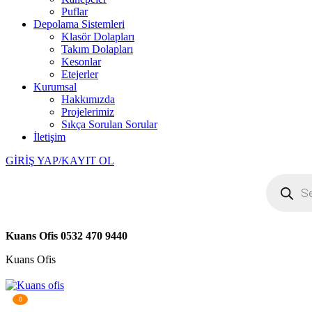
Puflar
Depolama Sistemleri
Klasör Dolapları
Takım Dolapları
Kesonlar
Etejerler
Kurumsal
Hakkımızda
Projelerimiz
Sıkça Sorulan Sorular
İletişim
GİRİŞ YAP/KAYIT OL
Products
search
Kuans Ofis
0532 470 9440
Kuans Ofis
0