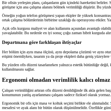
Bir ofisin yerleşim planı, çalışanların gün içindeki hareketini belirle
görüşme için ana çalışma alanını bölmek verimliliği düşürür. Bu yüzden
Örneğin yoğun telefon görüşmesi yapan ekipler ile yüksek konsantras
ortak çalışma bölümlerinin birbirine uzaklığı da operasyonu etkiler. Ya
Açık ofis kurgusu maliyet ve alan kullanımı açısından avantajlı olabil
yavaşlatabilir. Bu nedenle en iyi sonuç çoğu zaman hibrit kurguda alın
Departmana göre farklılaşan ihtiyaçlar
Her bölüm için aynı masa ölçüsü, aynı depolama çözümü ve aynı oturma p
erişimi önemliyken, tasarım ya da proje ekipleri daha geniş yüzeylere v
Bu yüzden ofis düzeni tasarlanırken yalnızca estetik bütünlüğe değil,
kullanılmasını sağlar.
Ergonomi olmadan verimlilik kalıcı olmaz
Çalışan verimliliğini artıran ofis düzeni denildiğinde ilk akla gelen b
konumunun yanlış ayarlanması çalışanı sadece fiziksel olarak yormaz. 
Ergonomik bir ofis için masa ve koltuk seçimi birlikte ele alınmalıdı
mesafesi ve ayak alanı bir bütün olarak düşünülmelidir. Özellikle gü