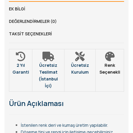
EK BILGI
DEĞERLENDIRMELER (0)
TAKSIT SEÇENEKLERI
2 Yıl
Ücretsiz
Ücretsiz
Renk
Garanti
Teslimat
Kurulum
Seçenekli
(İstanbul
İçi)
Ürün Açıklaması
İstenilen renk deri ve kumaş üretim yapılabilir.
Döşeme tipi ve rengi için iletişime geçebilirsiniz.