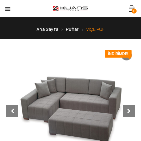
0
Ana Sayfa
Puflar
VİÇE PUF
İNDIRIMDE!