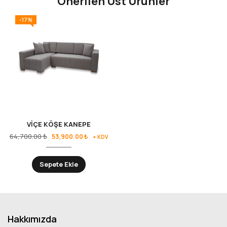
Önerilen Üst Ürünler
-17%
VİÇE KÖŞE KANEPE
64,700.00
₺
53,900.00
₺
+ KDV
Sepete Ekle
Hakkımızda