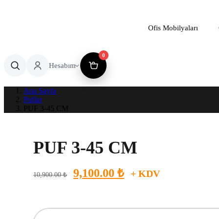
Ofis Mobilyaları
0
Hesabım
Ana Sayfa
Puflar
PUF 3-45 CM
PUF 3-45 CM
Orijinal
Şu
9,100.00
₺
+ KDV
10,900.00
₺
fiyat:
andaki
10,900.00 ₺.
fiyat:
9,100.00 ₺.