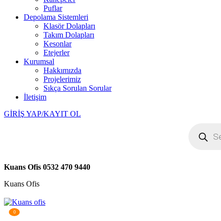
Puflar
Depolama Sistemleri
Klasör Dolapları
Takım Dolapları
Kesonlar
Etejerler
Kurumsal
Hakkımızda
Projelerimiz
Sıkça Sorulan Sorular
İletişim
GİRİŞ YAP/KAYIT OL
Products
search
Kuans Ofis
0532 470 9440
Kuans Ofis
0