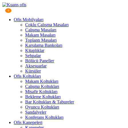
0
Ofis Mobilyaları
Çoklu Çalışma Masaları
Çalışma Masaları
Makam Masaları
Toplantı Masaları
Karşılama Bankoları
Kitaplıklar
Sehpalar
Bölücü Paneller
Aksesuarlar
Kürsüler
Ofis Koltukları
Makam Koltukları
Çalışma Koltukları
Misafir Koltukları
Bekleme Koltukları
Bar Koltukları & Tabureler
Oyuncu Koltukları
Sandalyeler
Konferans Koltukları
Ofis Kanepeleri
Kanepeler