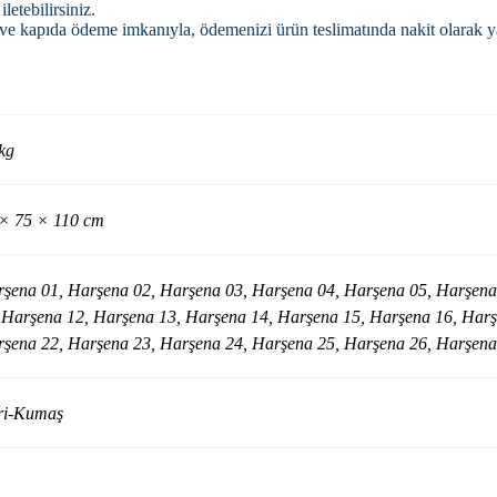
letebilirsiniz.
tı ve kapıda ödeme imkanıyla, ödemenizi ürün teslimatında nakit olarak ya
kg
× 75 × 110 cm
şena 01, Harşena 02, Harşena 03, Harşena 04, Harşena 05, Harşena
 Harşena 12, Harşena 13, Harşena 14, Harşena 15, Harşena 16, Harş
şena 22, Harşena 23, Harşena 24, Harşena 25, Harşena 26, Harşena
ri-Kumaş