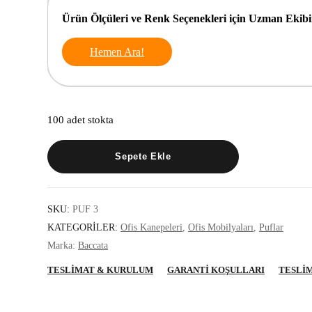
Ürün Ölçüleri ve Renk Seçenekleri için Uzman Ekibim
Hemen Ara!
100 adet stokta
PUF
Sepete Ekle
3-
45
CM
adet
SKU:
PUF 3
KATEGORILER:
Ofis Kanepeleri
,
Ofis Mobilyaları
,
Puflar
Marka:
Baccata
TESLIMAT & KURULUM
GARANTI KOŞULLARI
TESLIM