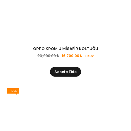
OPPO KROM U MİSAFİR KOLTUĞU
20,000.00
₺
16,700.00
₺
+ KDV
Sepete Ekle
-17%