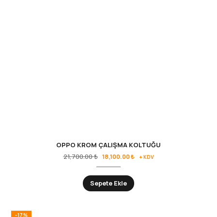
OPPO KROM ÇALIŞMA KOLTUĞU
21,700.00
₺
18,100.00
₺
+ KDV
Sepete Ekle
-17%