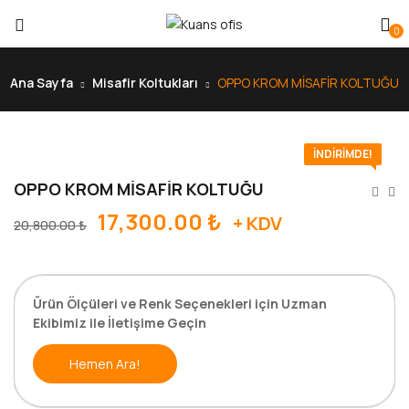
0
Ana Sayfa
Misafir Koltukları
OPPO KROM MİSAFİR KOLTUĞU
İNDIRIMDE!
OPPO KROM MİSAFİR KOLTUĞU
17,300.00
₺
+ KDV
20,800.00
₺
Ürün Ölçüleri ve Renk Seçenekleri için Uzman
Ekibimiz ile İletişime Geçin
Hemen Ara!