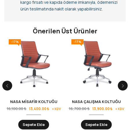
kargo fırsatı ve kapıda ödeme imkanıyla, ödemenizi
ürün teslimatında nakit olarak yapabilirsiniz.
Önerilen Üst Ürünler
-17%
-17%
NASA MİSAFİR KOLTUĞU
NASA ÇALIŞMA KOLTUĞU
16,100.00
₺
16,700.00
₺
13,400.00
₺
13,900.00
₺
+ KDV
+ KDV
Sepete Ekle
Sepete Ekle