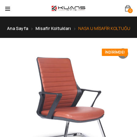
0
Ana Sayfa
Misafir Koltukları
NASA U MİSAFİR KOLTUĞU
İNDIRIMDE!