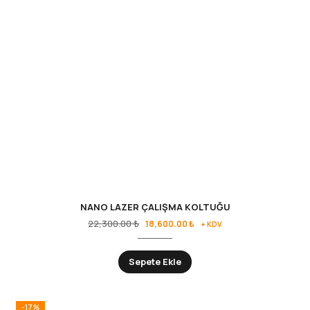
NANO LAZER ÇALIŞMA KOLTUĞU
22,300.00
₺
18,600.00
₺
+ KDV
Sepete Ekle
-17%