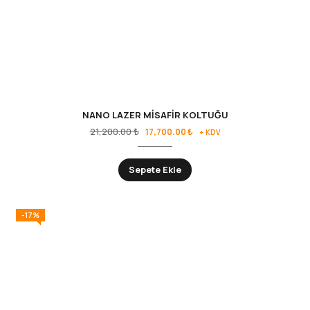
NANO LAZER MİSAFİR KOLTUĞU
21,200.00
₺
17,700.00
₺
+ KDV
Sepete Ekle
-17%