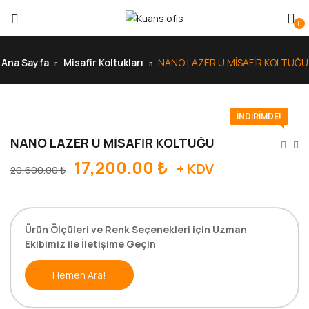
0
Ana Sayfa
Misafir Koltukları
NANO LAZER U MİSAFİR KOLTUĞU
İNDIRIMDE!
NANO LAZER U MİSAFİR KOLTUĞU
17,200.00
₺
+ KDV
20,600.00
₺
Ürün Ölçüleri ve Renk Seçenekleri için Uzman
Ekibimiz ile İletişime Geçin
Hemen Ara!