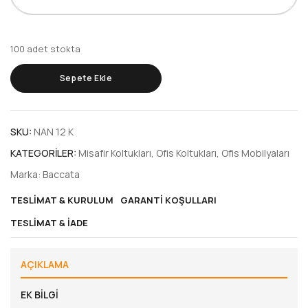
100 adet stokta
NANİ
Sepete Ekle
MİSAFİR
KOLTUĞU
YILDIZ
SKU:
NAN 12 K
AYAK
adet
KATEGORILER:
Misafir Koltukları
,
Ofis Koltukları
,
Ofis Mobilyaları
Marka:
Baccata
TESLIMAT & KURULUM
GARANTI KOŞULLARI
TESLIMAT & İADE
AÇIKLAMA
EK BILGI