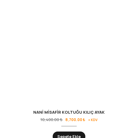
NANİ MİSAFİR KOLTUĞU KILIÇ AYAK
Orijinal
Şu
10,400.00
₺
8,700.00
₺
+ KDV
fiyat:
andaki
10,400.00 ₺.
fiyat:
Sepete Ekle