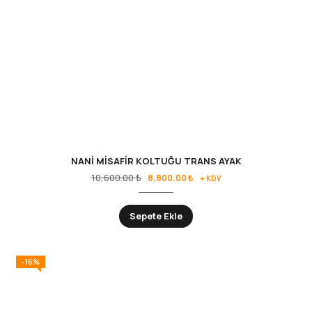
NANİ MİSAFİR KOLTUĞU TRANS AYAK
Orijinal
Şu
10,600.00
₺
8,800.00
₺
+ KDV
fiyat:
andaki
10,600.00 ₺.
fiyat:
Sepete Ekle
8,800.00 ₺.
-16%