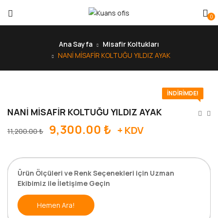
0
Ana Sayfa
Misafir Koltukları
NANİ MİSAFİR KOLTUĞU YILDIZ AYAK
İNDIRIMDE!
NANİ MİSAFİR KOLTUĞU YILDIZ AYAK
Orijinal
Şu
9,300.00
₺
+ KDV
11,200.00
₺
fiyat:
andaki
11,200.00 ₺.
fiyat:
9,300.00 ₺.
Ürün Ölçüleri ve Renk Seçenekleri için Uzman
Ekibimiz ile İletişime Geçin
Hemen Ara!