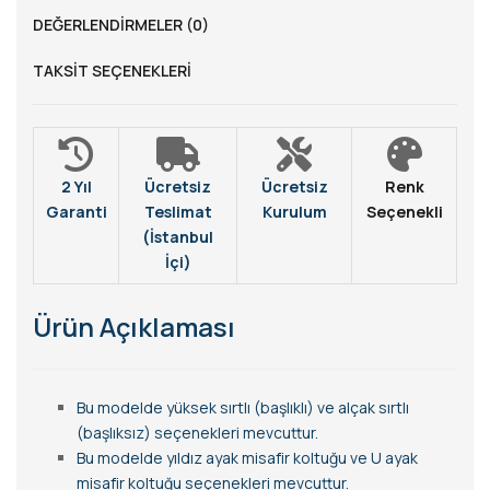
DEĞERLENDIRMELER (0)
TAKSIT SEÇENEKLERI
2 Yıl
Ücretsiz
Ücretsiz
Renk
Garanti
Teslimat
Kurulum
Seçenekli
(İstanbul
İçi)
Ürün Açıklaması
Bu modelde yüksek sırtlı (başlıklı) ve alçak sırtlı
(başlıksız) seçenekleri mevcuttur.
Bu modelde yıldız ayak misafir koltuğu ve U ayak
misafir koltuğu seçenekleri mevcuttur.