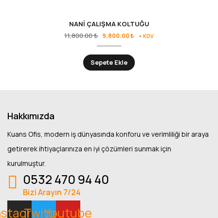
NANİ ÇALIŞMA KOLTUĞU
Orijinal
Şu
11,800.00
₺
9,800.00
₺
+ KDV
fiyat:
andaki
11,800.00 ₺.
fiyat:
Sepete Ekle
9,800.00 ₺.
Hakkımızda
Kuans Ofis, modern iş dünyasında konforu ve verimliliği bir araya
getirerek ihtiyaçlarınıza en iyi çözümleri sunmak için
kurulmuştur.
0532 470 94 40
Bizi Arayın 7/24
nstagram
Twitter
Youtube