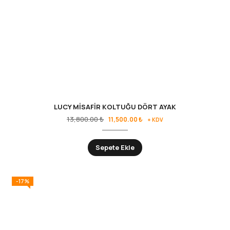
LUCY MİSAFİR KOLTUĞU DÖRT AYAK
13,800.00
₺
11,500.00
₺
+ KDV
Sepete Ekle
-17%