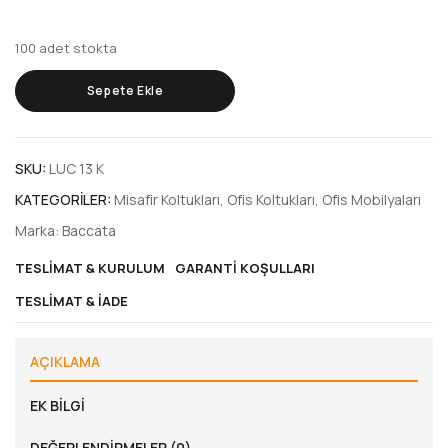
100 adet stokta
Sepete Ekle
SKU:
LUC 13 K
KATEGORILER:
Misafir Koltukları
,
Ofis Koltukları
,
Ofis Mobilyaları
Marka:
Baccata
TESLIMAT & KURULUM
GARANTI KOŞULLARI
TESLIMAT & İADE
AÇIKLAMA
EK BILGI
DEĞERLENDIRMELER (0)