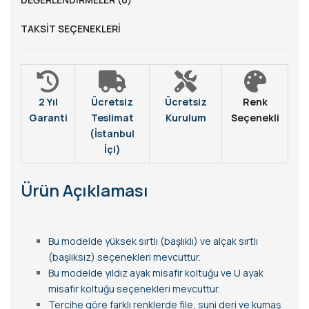
TAKSIT SEÇENEKLERI
2 Yıl
Ücretsiz
Ücretsiz
Renk
Garanti
Teslimat
Kurulum
Seçenekli
(İstanbul
İçi)
Ürün Açıklaması
Bu modelde yüksek sırtlı (başlıklı) ve alçak sırtlı
(başlıksız) seçenekleri mevcuttur.
Bu modelde yıldız ayak misafir koltuğu ve U ayak
misafir koltuğu seçenekleri mevcuttur.
Tercihe göre farklı renklerde file, suni deri ve kumaş