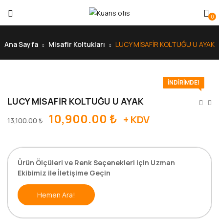
0
Ana Sayfa
Misafir Koltukları
LUCY MİSAFİR KOLTUĞU U AYAK
İNDIRIMDE!
LUCY MİSAFİR KOLTUĞU U AYAK
10,900.00
₺
+ KDV
13,100.00
₺
Ürün Ölçüleri ve Renk Seçenekleri için Uzman
Ekibimiz ile İletişime Geçin
Hemen Ara!