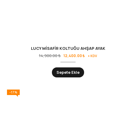
LUCY MİSAFİR KOLTUĞU AHŞAP AYAK
14,900.00
₺
12,400.00
₺
+ KDV
Sepete Ekle
-17%