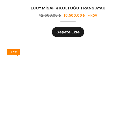
LUCY MİSAFİR KOLTUĞU TRANS AYAK
12,600.00
₺
10,500.00
₺
+ KDV
Sepete Ekle
-17%