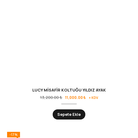
LUCY MİSAFİR KOLTUĞU YILDIZ AYAK
13,200.00
₺
11,000.00
₺
+ KDV
Sepete Ekle
-17%