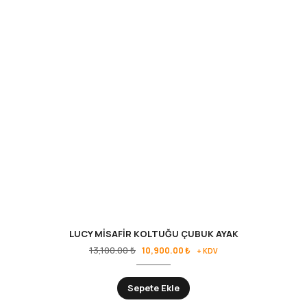
LUCY MİSAFİR KOLTUĞU ÇUBUK AYAK
13,100.00
₺
10,900.00
₺
+ KDV
Sepete Ekle