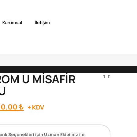
Kurumsal
İletişim
OM U MİSAFİR
Yazı
U
Gezinm
al
Şu
00.00
₺
+ KDV
andaki
0.00 ₺.
fiyat:
13,500.00 ₺.
enk Seçenekleri için Uzman Ekibimiz ile