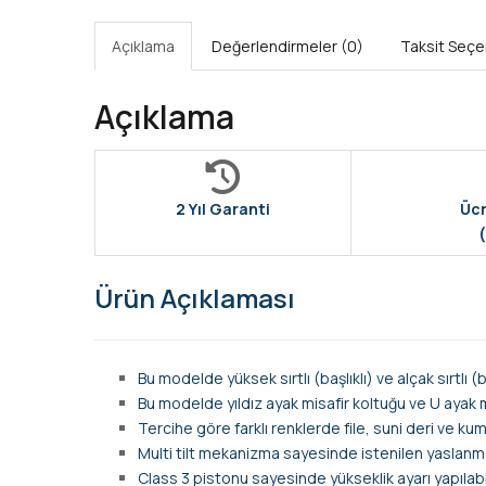
Açıklama
Değerlendirmeler (0)
Taksit Seçe
Açıklama
2 Yıl Garanti
Ücr
(
Ürün Açıklaması
Bu modelde yüksek sırtlı (başlıklı) ve alçak sırtlı 
Bu modelde yıldız ayak misafir koltuğu ve U ayak 
Tercihe göre farklı renklerde file, suni deri ve k
Multi tilt mekanizma sayesinde istenilen yaslanma
Class 3 pistonu sayesinde yükseklik ayarı yapılabil