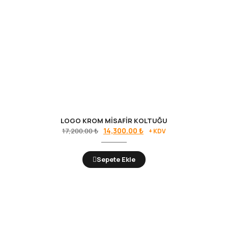
LOGO KROM MİSAFİR KOLTUĞU
Orijinal
Şu
14,300.00
₺
17,200.00
₺
+ KDV
fiyat:
andaki
17,200.00 ₺.
fiyat:
Sepete Ekle
14,300.00 ₺.