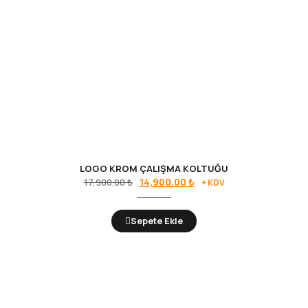
LOGO KROM ÇALIŞMA KOLTUĞU
Orijinal
Şu
14,900.00
₺
17,900.00
₺
+ KDV
fiyat:
andaki
17,900.00 ₺.
fiyat:
Sepete Ekle
14,900.00 ₺.