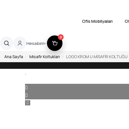
Ofis Mobilyaları
Of
0
Hesabım
Ana Sayfa
Misafir Koltukları
LOGO KROM U MİSAFİR KOLTUĞU