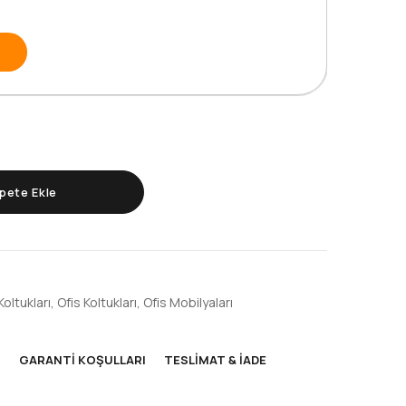
pete Ekle
Koltukları
,
Ofis Koltukları
,
Ofis Mobilyaları
M
GARANTI KOŞULLARI
TESLIMAT & İADE