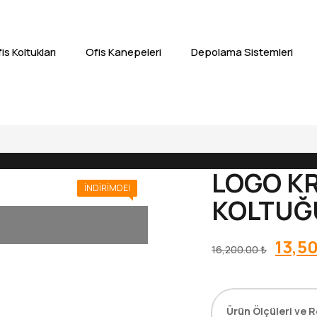
is Koltukları
Ofis Kanepeleri
Depolama Sistemleri
LOGO KR
İNDIRIMDE!
KOLTUĞ
Orijin
13,5
16,200.00
₺
fiyat:
16,20
Ürün Ölçüleri ve R