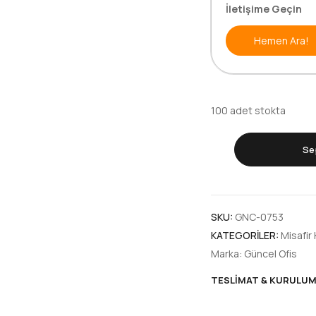
İletişime Geçin
Hemen Ara!
100 adet stokta
Se
LOGO
KROM
U
MİSAFİR
SKU:
GNC-0753
KOLTUĞU
KATEGORILER:
Misafir 
adet
Marka:
Güncel Ofis
TESLIMAT & KURULU