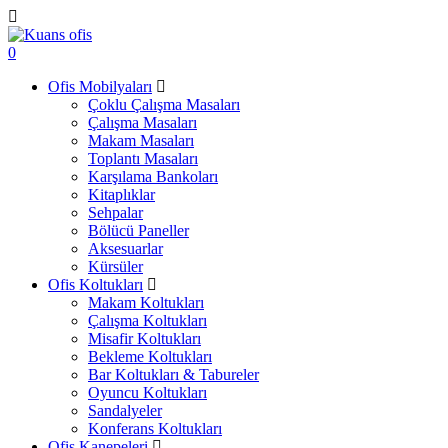
0
Ofis Mobilyaları
Çoklu Çalışma Masaları
Çalışma Masaları
Makam Masaları
Toplantı Masaları
Karşılama Bankoları
Kitaplıklar
Sehpalar
Bölücü Paneller
Aksesuarlar
Kürsüler
Ofis Koltukları
Makam Koltukları
Çalışma Koltukları
Misafir Koltukları
Bekleme Koltukları
Bar Koltukları & Tabureler
Oyuncu Koltukları
Sandalyeler
Konferans Koltukları
Ofis Kanepeleri