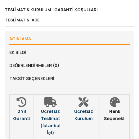
TESLIMAT & KURULUM
GARANTI KOŞULLARI
TESLIMAT & İADE
AÇIKLAMA
EK BILGI
DEĞERLENDIRMELER (0)
TAKSIT SEÇENEKLERI
2 Yıl
Ücretsiz
Ücretsiz
Renk
Garanti
Teslimat
Kurulum
Seçenekli
(İstanbul
İçi)