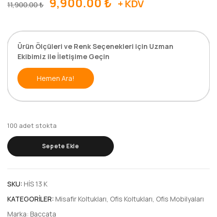
9,900.00
₺
+ KDV
11,900.00
₺
Ürün Ölçüleri ve Renk Seçenekleri için Uzman
Ekibimiz ile İletişime Geçin
Hemen Ara!
100 adet stokta
Sepete Ekle
SKU:
HİS 13 K
KATEGORILER:
Misafir Koltukları
,
Ofis Koltukları
,
Ofis Mobilyaları
Marka:
Baccata