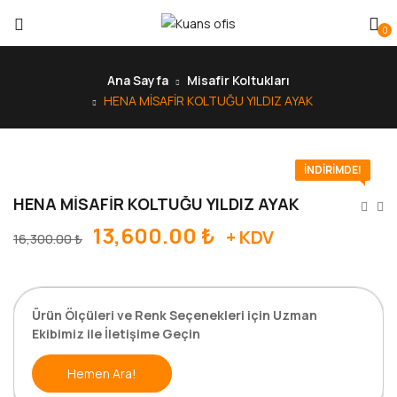
0
Ana Sayfa
Misafir Koltukları
HENA MİSAFİR KOLTUĞU YILDIZ AYAK
İNDIRIMDE!
HENA MİSAFİR KOLTUĞU YILDIZ AYAK
13,600.00
₺
+ KDV
16,300.00
₺
Ürün Ölçüleri ve Renk Seçenekleri için Uzman
Ekibimiz ile İletişime Geçin
Hemen Ara!