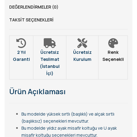
DEĞERLENDIRMELER (0)
TAKSIT SEÇENEKLERI
2 Yıl
Ücretsiz
Ücretsiz
Renk
Garanti
Teslimat
Kurulum
Seçenekli
(İstanbul
İçi)
Ürün Açıklaması
Bu modelde yüksek sırtlı (başlıklı) ve alçak sırtlı
(başlıksız) seçenekleri mevcuttur.
Bu modelde yıldız ayak misafir koltuğu ve U ayak
misafir koltuğu seçenekleri mevcuttur.