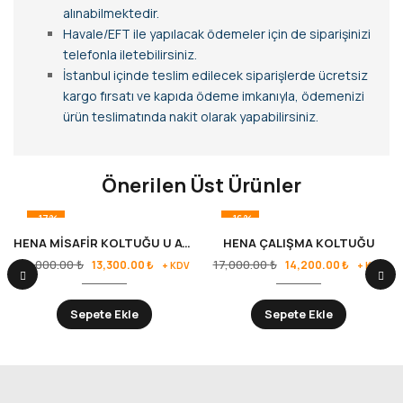
alınabilmektedir.
Havale/EFT ile yapılacak ödemeler için de siparişinizi
telefonla iletebilirsiniz.
İstanbul içinde teslim edilecek siparişlerde ücretsiz
kargo fırsatı ve kapıda ödeme imkanıyla, ödemenizi
ürün teslimatında nakit olarak yapabilirsiniz.
Önerilen Üst Ürünler
-17%
-16%
HENA MİSAFİR KOLTUĞU U AYAK
HENA ÇALIŞMA KOLTUĞU
16,000.00
₺
17,000.00
₺
13,300.00
₺
14,200.00
₺
+ KDV
+ KDV
Sepete Ekle
Sepete Ekle