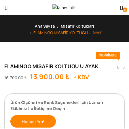
0
Ana Sayfa
Misafir Koltukları
FLAMİNGO MİSAFİR KOLTUĞU U AYAK
İNDIRIMDE!
FLAMİNGO MİSAFİR KOLTUĞU U AYAK
13,900.00
₺
+ KDV
16,700.00
₺
Ürün Ölçüleri ve Renk Seçenekleri için Uzman
Ekibimiz ile İletişime Geçin
Hemen Ara!