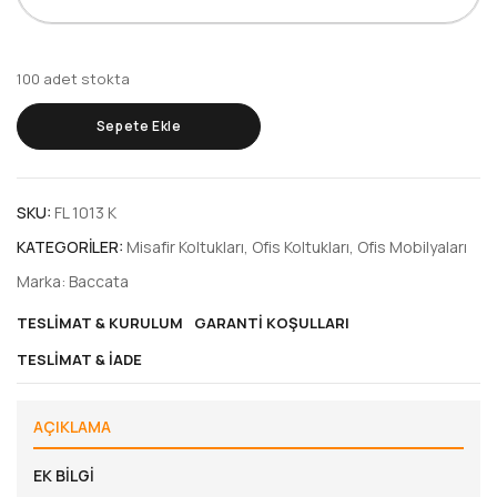
100 adet stokta
Sepete Ekle
SKU:
FL 1013 K
KATEGORILER:
Misafir Koltukları
,
Ofis Koltukları
,
Ofis Mobilyaları
Marka:
Baccata
TESLIMAT & KURULUM
GARANTI KOŞULLARI
TESLIMAT & İADE
AÇIKLAMA
EK BILGI