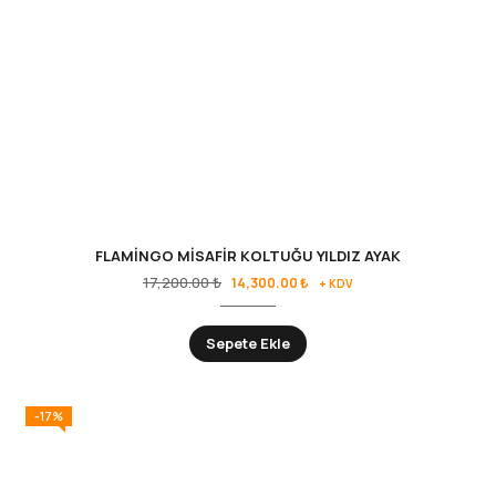
FLAMİNGO MİSAFİR KOLTUĞU YILDIZ AYAK
17,200.00
₺
14,300.00
₺
+ KDV
Sepete Ekle
-17%