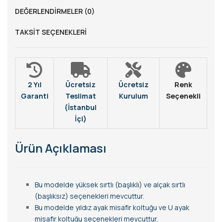
DEĞERLENDIRMELER (0)
TAKSIT SEÇENEKLERI
2 Yıl
Ücretsiz
Ücretsiz
Renk
Garanti
Teslimat
Kurulum
Seçenekli
(İstanbul
İçi)
Ürün Açıklaması
Bu modelde yüksek sırtlı (başlıklı) ve alçak sırtlı
(başlıksız) seçenekleri mevcuttur.
Bu modelde yıldız ayak misafir koltuğu ve U ayak
misafir koltuğu seçenekleri mevcuttur.