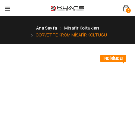
0
Ana Sayfa
Misafir Koltukları
CORVETTE KROM MİSAFİR KOLTUĞU
İNDIRIMDE!