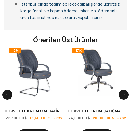
İstanbul içinde teslim edilecek siparişlerde ücretsiz
kargo fırsatı ve kapıda ödeme imkanıyla, ödemenizi
ürün teslimatında nakit olarak yapabilirsiniz.
Önerilen Üst Ürünler
-17%
-17%
CORVETTE KROM U MİSAFİR KOLTUĞU
CORVETTE KROM ÇALIŞMA KOLTUĞU
22,300.00
₺
24,000.00
₺
18,600.00
₺
20,000.00
₺
+ KDV
+ KDV