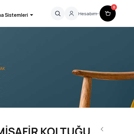
0
Hesabım
a Sistemleri
YAK
MİSAFİR KOLTUĞU