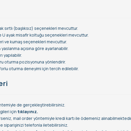
ak sırtlı (başlıksız) seçenekleri mevcuttur.
e U ayak misafir koltuğu seçenekleri mevcuttur.
deri ve kumaş seçenekleri mevcuttur.
 yaslanma açısına göre ayarlanabilir.
 yapılabilir.
oğru oturma pozisyonuna yönlendirir.
rlu oturma deneyimi için tercih edilebilir.
eri
temiyle de gerçekleştirebilirsiniz.
leri için
tıklayınız.
rseniz, mail order yöntemiyle kredi kartı ile ödemeniz alınabilmektedir
siparişinizi telefonla iletebilirsiniz.