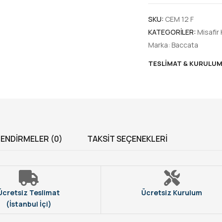
SKU:
CEM 12 F
KATEGORILER:
Misafir 
Marka:
Baccata
TESLIMAT & KURULU
ENDIRMELER (0)
TAKSIT SEÇENEKLERI
Ücretsiz Teslimat
Ücretsiz Kurulum
(İstanbul İçi)