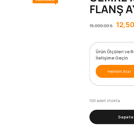
FLANŞ A
12,5
15,000.00
₺
Ürün Ölçüleri ve R
İletişime Geçin
Hemen Ara!
100 adet stokta
Sepete 