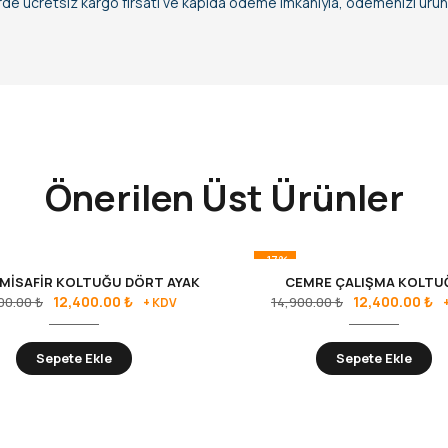
erde ücretsiz kargo fırsatı ve kapıda ödeme imkanıyla, ödemenizi ürün t
Önerilen Üst Ürünler
-17%
MİSAFİR KOLTUĞU DÖRT AYAK
CEMRE ÇALIŞMA KOLTU
12,400.00
₺
12,400.00
₺
00.00
₺
14,900.00
₺
+ KDV
Sepete Ekle
Sepete Ekle