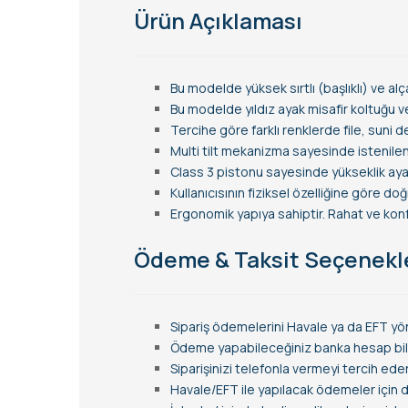
Ürün Açıklaması
Bu modelde yüksek sırtlı (başlıklı) ve alç
Bu modelde yıldız ayak misafir koltuğu v
Tercihe göre farklı renklerde file, suni 
Multi tilt mekanizma sayesinde istenilen
Class 3 pistonu sayesinde yükseklik ayarı
Kullanıcısının fiziksel özelliğine göre d
Ergonomik yapıya sahiptir. Rahat ve konfo
Ödeme & Taksit Seçenekl
Sipariş ödemelerini Havale ya da EFT yön
Ödeme yapabileceğiniz banka hesap bilgi
Siparişinizi telefonla vermeyi tercih ede
Havale/EFT ile yapılacak ödemeler için de 