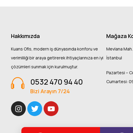
Hakkımızda
Mağaza K
Kuans Ofis, modern iş dünyasında konforu ve
Mevlana Mah.
verimliliği bir araya getirerek ihtiyaçlarınıza en iyi
İstanbul
çözümleri sunmak için kurulmuştur.
Pazartesi – C
0532 470 94 40
Cumartesi: 0
Bizi Arayın 7/24