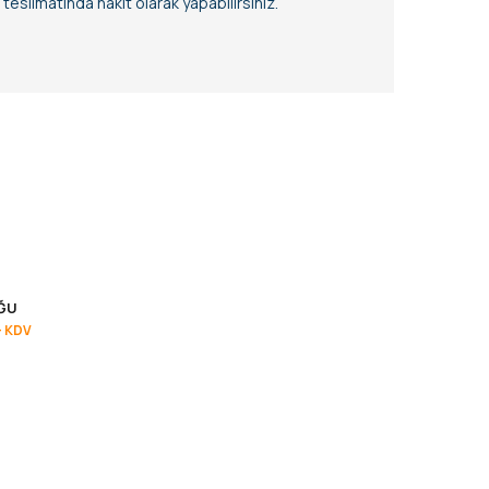
eslimatında nakit olarak yapabilirsiniz.
ĞU
+ KDV