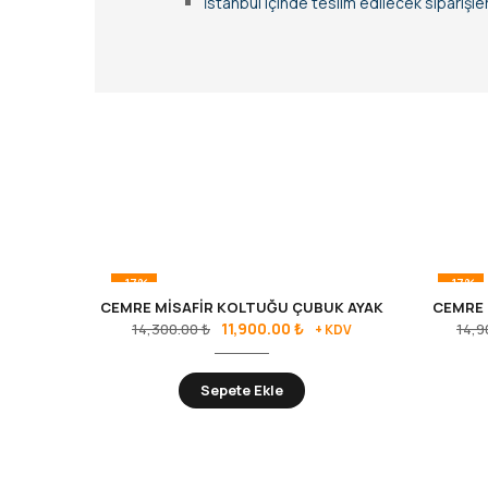
İstanbul içinde teslim edilecek siparişl
-17%
-17%
CEMRE MİSAFİR KOLTUĞU ÇUBUK AYAK
CEMRE 
11,900.00
₺
14,300.00
₺
14,9
+ KDV
Sepete Ekle