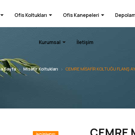
Ofis Koltukları
Ofis Kanepeleri
Depolam
Kurumsal
İletişim
a Sayfa
Misafir Koltukları
CEMRE MİSAFİR KOLTUĞU FLANŞ A
CEMRE 
İNDIRIMDE!