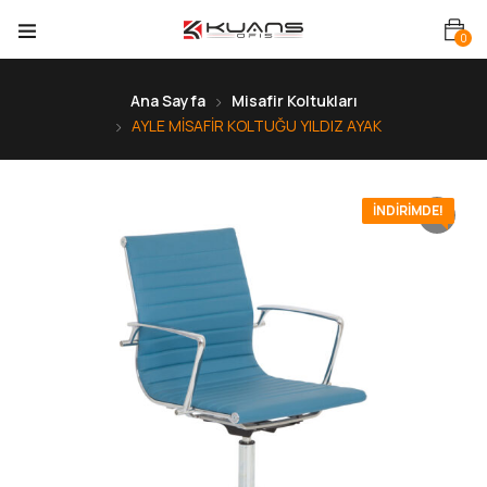
0
Ana Sayfa
Misafir Koltukları
AYLE MİSAFİR KOLTUĞU YILDIZ AYAK
İNDIRIMDE!