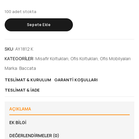
100 adet stokta
Sepete Ekle
SKU:
AY 1812 K
KATEGORILER:
Misafir Koltukları
,
Ofis Koltukları
,
Ofis Mobilyaları
Marka:
Baccata
TESLIMAT & KURULUM
GARANTI KOŞULLARI
TESLIMAT & İADE
AÇIKLAMA
EK BILGI
DEĞERLENDIRMELER (0)