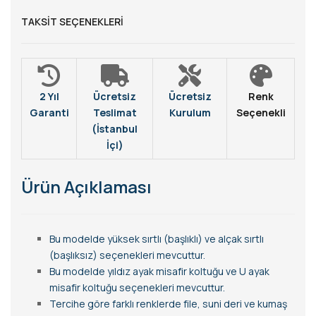
TAKSIT SEÇENEKLERI
2 Yıl
Ücretsiz
Ücretsiz
Renk
Garanti
Teslimat
Kurulum
Seçenekli
(İstanbul
İçi)
Ürün Açıklaması
Bu modelde yüksek sırtlı (başlıklı) ve alçak sırtlı
(başlıksız) seçenekleri mevcuttur.
Bu modelde yıldız ayak misafir koltuğu ve U ayak
misafir koltuğu seçenekleri mevcuttur.
Tercihe göre farklı renklerde file, suni deri ve kumaş