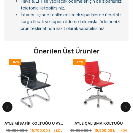
Havale/EFT ile yapılacak ödemeler için de siparişinizi
telefonla iletebilirsiniz.
İstanbul içinde teslim edilecek siparişlerde ücretsiz
kargo fırsatı ve kapıda ödeme imkanıyla, ödemenizi
ürün teslimatında nakit olarak yapabilirsiniz.
Önerilen Üst Ürünler
-16%
-17%
AYLE MİSAFİR KOLTUĞU U AYAK
AYLE ÇALIŞMA KOLTUĞU
18,800.00
₺
19,000.00
₺
15,700.00
₺
15,800.00
₺
+ KDV
+ KDV