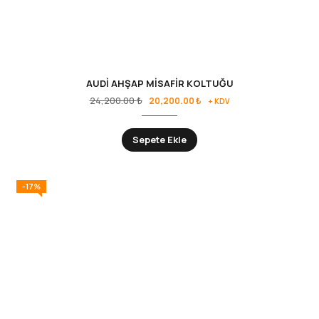
AUDİ AHŞAP MİSAFİR KOLTUĞU
24,200.00
₺
20,200.00
₺
+ KDV
Sepete Ekle
-17%