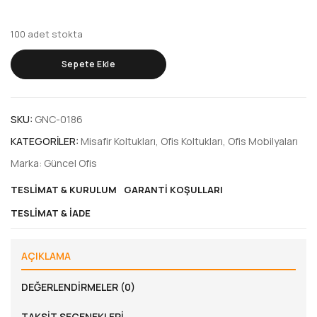
100 adet stokta
Sepete Ekle
SKU:
GNC-0186
KATEGORILER:
Misafir Koltukları
,
Ofis Koltukları
,
Ofis Mobilyaları
Marka:
Güncel Ofis
TESLIMAT & KURULUM
GARANTI KOŞULLARI
TESLIMAT & İADE
AÇIKLAMA
DEĞERLENDIRMELER (0)
TAKSIT SEÇENEKLERI