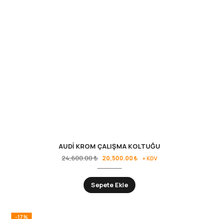
AUDİ KROM ÇALIŞMA KOLTUĞU
24,600.00
₺
20,500.00
₺
+ KDV
Sepete Ekle
-17%