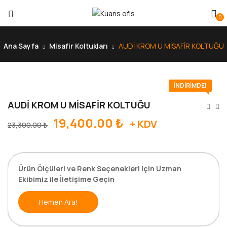
0
Ana Sayfa
Misafir Koltukları
AUDİ KROM U MİSAFİR KOLTUĞU
İNDIRIMDE!
AUDİ KROM U MİSAFİR KOLTUĞU
19,400.00
₺
+ KDV
23,300.00
₺
Ürün Ölçüleri ve Renk Seçenekleri için Uzman
Ekibimiz ile İletişime Geçin
Hemen Ara!